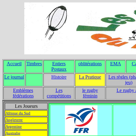
Accueil
Timbres
Entiers
oblitérations
EMA
Ca
Postaux
Le journal
Histoire
La Pratique
Les règles (ph
jeu)
Emblèmes
Les
le rugby
Le rugby 
fédérations
compétitions
féminin
Les Joueurs
Afrique du Sud
Angleterre
Argentine
Australie