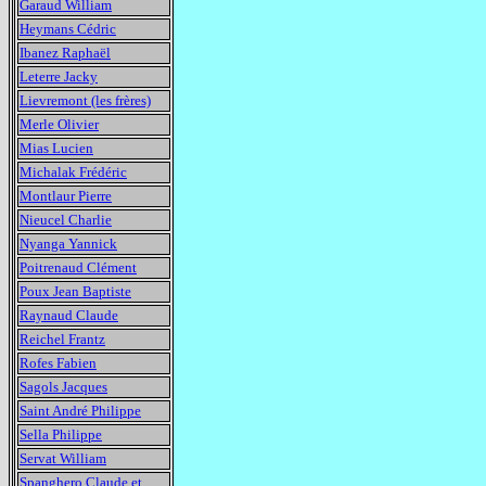
Garaud William
Heymans Cédric
Ibanez Raphaël
Leterre Jacky
Lievremont (les frères)
Merle Olivier
Mias Lucien
Michalak Frédéric
Montlaur Pierre
Nieucel Charlie
Nyanga Yannick
Poitrenaud Clément
Poux Jean Baptiste
Raynaud Claude
Reichel Frantz
Rofes Fabien
Sagols Jacques
Saint André Philippe
Sella Philippe
Servat William
Spanghero Claude et