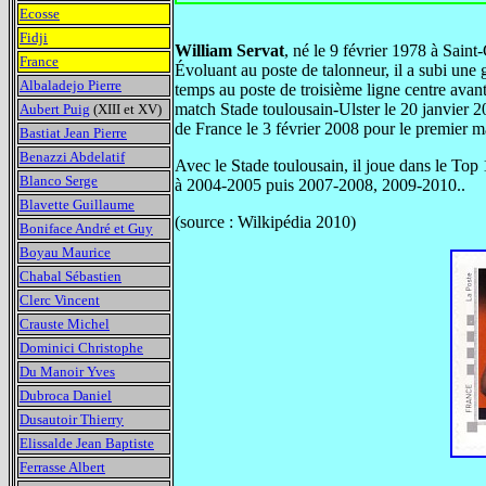
Ecosse
Fidji
William Servat
, né le 9 février 1978 à Sain
France
Évoluant au poste de talonneur, il a subi une 
Albaladejo Pierre
temps au poste de troisième ligne centre avant
match Stade toulousain-Ulster le 20 janvier 2
Aubert Puig
(XIII et XV)
de France le 3 février 2008 pour le premier 
Bastiat Jean Pierre
Benazzi Abdelatif
Avec le Stade toulousain, il joue dans le Top
Blanco Serge
à 2004-2005 puis 2007-2008, 2009-2010..
Blavette Guillaume
(source : Wilkipédia 2010)
Boniface André et Guy
Boyau Maurice
Chabal Sébastien
Clerc Vincent
Crauste Michel
Dominici Christophe
Du Manoir Yves
Dubroca Daniel
Dusautoir Thierry
Elissalde Jean Baptiste
Ferrasse Albert