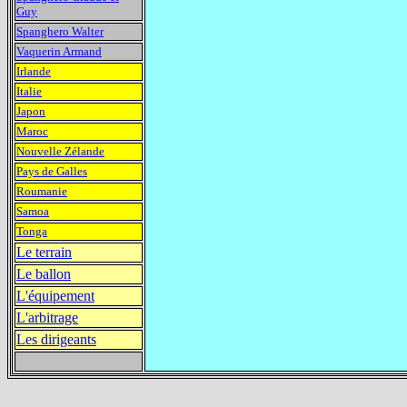
Guy
Spanghero Walter
Vaquerin Armand
Irlande
Italie
Japon
Maroc
Nouvelle Zélande
Pays de Galles
Roumanie
Samoa
Tonga
Le terrain
Le ballon
L'équipement
L'arbitrage
Les dirigeants