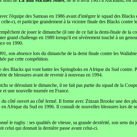
le nom de
La’auli Michael Jones
, né le 8 avril 1965 à Auckland, est 
avec l'équipe des Samoas en 1986 avant d'intégrer le squad des Blacks
 celle-ci, et participe grandement à la victoire finale des Blacks contre 
'empêchent de jouer le dimanche (il rate de ce fait la demi-finale de la
premier grand challenge en 1989 lorsqu'il est sévèrement touché à un ge
ance en 1990.
, son absence lors du dimanche de la demi finale contre les Wallabies e
chée par cette compétition.
ipe des Blacks qui vont battre les Springboks en Afrique du Sud contre. P
série de blessures avant de revenir à nouveau en 1994.
hs se déroulant le dimanche, il ne fait pas partie du squad de la Coup
ie et une nouvelle tournée en France.
e du côté ouvert au côté fermé. Il forme avec Zinzan Brooke une des plu
e en Afrique du Sud en 1996. Il connaît de nouvelles blessures lors de 
onné le rugby : ses qualités de vitesse, sa grande dextérité, son sens du je
oit celui qui donnait la dernière passe avant celui-ci.