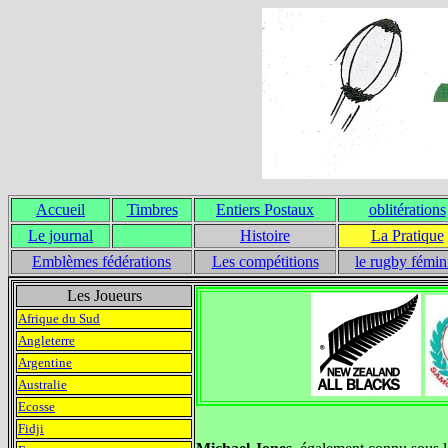
Accueil
Timbres
Entiers Postaux
oblitérations
Le journal
Histoire
La Pratique
Emblèmes fédérations
Les compétitions
le rugby fémin
Les Joueurs
Afrique du Sud
Angleterre
Argentine
Australie
Ecosse
Fidji