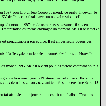
un ancien joueur de rugby néo-zélandais, évoluant au poste de
 en 1987 pour la première Coupe du monde de rugby. Il devient le
le XV de France en finale, avec un nouvel essai à la clé.
 coupe du monde 1987), et de nombreuses blessures, il devient un
nou. L'amputation est même envisagée un moment. Mais il se remet et
st préjudiciable à son équipe. Il est un des seuls joueurs des
uis il brille également lors de la tournée des Lions en Nouvelle-
e du monde 1995. Mais il revient pour les matchs comptant pour la
s grande troisième ligne de l'histoire, permettant aux Blacks de
ses deux dernières saisons, gagnant toutefois un deuxième Super 12
u faisaient de lui un joueur qui « collait » au ballon. C'est ainsi