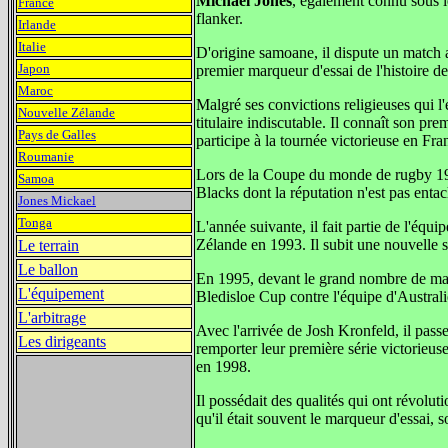
Michael Jones
, également connu sous 
France
flanker.
Irlande
Italie
D'origine samoane, il dispute un match 
Japon
premier marqueur d'essai de l'histoire de
Maroc
Malgré ses convictions religieuses qui l
Nouvelle Zélande
titulaire indiscutable. Il connaît son 
Pays de Galles
participe à la tournée victorieuse en Fr
Roumanie
Lors de la Coupe du monde de rugby 1991
Samoa
Blacks dont la réputation n'est pas enta
Jones Mickael
Tonga
L'année suivante, il fait partie de l'équ
Zélande en 1993. Il subit une nouvelle 
Le terrain
Le ballon
En 1995, devant le grand nombre de matc
L'équipement
Bledisloe Cup contre l'équipe d'Austral
L'arbitrage
Avec l'arrivée de Josh Kronfeld, il pass
Les dirigeants
remporter leur première série victorieus
en 1998.
Il possédait des qualités qui ont révoluti
qu'il était souvent le marqueur d'essai, s