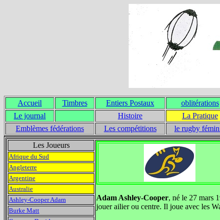
Accueil
Timbres
Entiers Postaux
oblitérations
Le journal
Histoire
La Pratique
Emblèmes fédérations
Les compétitions
le rugby fémin
Les Joueurs
Afrique du Sud
Angleterre
Argentine
Australie
Adam Ashley-Cooper
, né le 27 mars 
Ashley-Cooper Adam
jouer ailier ou centre. Il joue avec le
Burke Matt