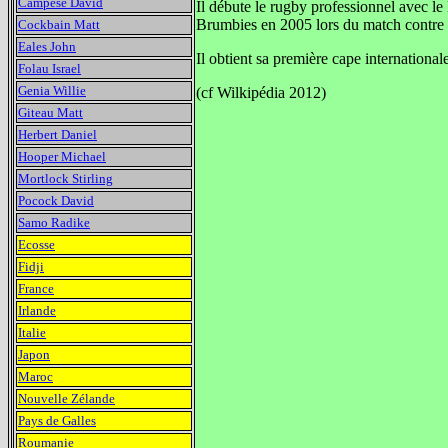
Campese David
Il débute le rugby professionnel avec l
Brumbies en 2005 lors du match contre 
Cockbain Matt
Eales John
Il obtient sa première cape internationa
Folau Israel
Genia Willie
(cf Wilkipédia 2012)
Giteau Matt
Herbert Daniel
Hooper Michael
Mortlock Stirling
Pocock David
Samo Radike
Ecosse
Fidji
France
Irlande
Italie
Japon
Maroc
Nouvelle Zélande
Pays de Galles
Roumanie