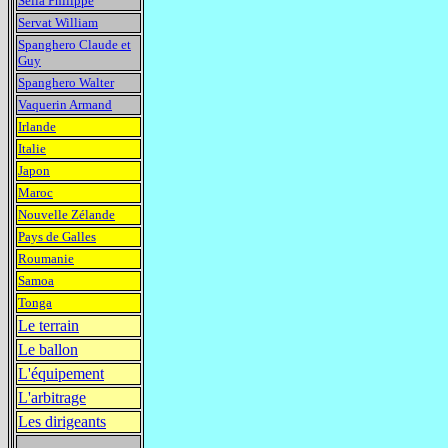
Sella Philippe
Servat William
Spanghero Claude et
Guy
Spanghero Walter
Vaquerin Armand
Irlande
Italie
Japon
Maroc
Nouvelle Zélande
Pays de Galles
Roumanie
Samoa
Tonga
Le terrain
Le ballon
L'équipement
L'arbitrage
Les dirigeants