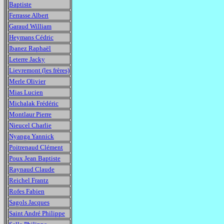
Baptiste
Ferrasse Albert
Garaud William
Heymans Cédric
Ibanez Raphaël
Leterre Jacky
Lievremont (les frères)
Merle Olivier
Mias Lucien
Michalak Frédéric
Montlaur Pierre
Nieucel Charlie
Nyanga Yannick
Poitrenaud Clément
Poux Jean Baptiste
Raynaud Claude
Reichel Frantz
Rofes Fabien
Sagols Jacques
Saint André Philippe