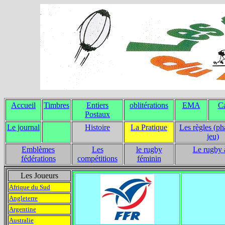
Accueil
Timbres
Entiers
oblitérations
EMA
Ca
Postaux
Le journal
Histoire
La Pratique
Les règles (ph
jeu)
Emblèmes
Les
le rugby
Le rugby 
fédérations
compétitions
féminin
Les Joueurs
Afrique du Sud
Angleterre
Argentine
Australie