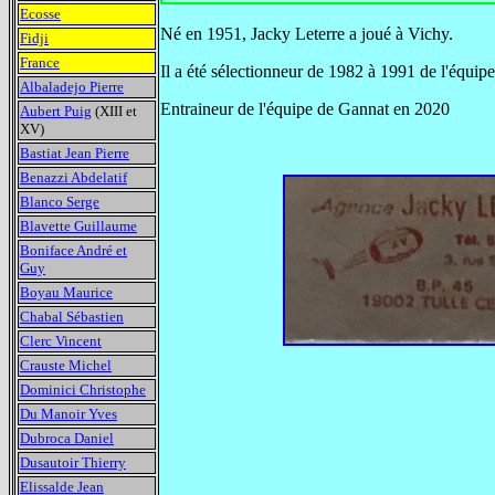
Ecosse
Né en 1951, Jacky Leterre a joué à Vichy.
Fidji
France
Il a été sélectionneur de 1982 à 1991 de l'équip
Albaladejo Pierre
Entraineur de l'équipe de Gannat en 2020
Aubert Puig
(XIII et
XV)
Bastiat Jean Pierre
Benazzi Abdelatif
Blanco Serge
Blavette Guillaume
Boniface André et
Guy
Boyau Maurice
Chabal Sébastien
Clerc Vincent
Crauste Michel
Dominici Christophe
Du Manoir Yves
Dubroca Daniel
Dusautoir Thierry
Elissalde Jean