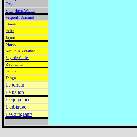
Guy
Spanghero Walter
Vaquerin Armand
Irlande
Italie
Japon
Maroc
Nouvelle Zélande
Pays de Galles
Roumanie
Samoa
Tonga
Le terrain
Le ballon
L'équipement
L'arbitrage
Les dirigeants