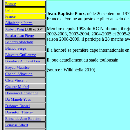
Ecosse
Fidji
Jean-Baptiste Poux
, né le 26 septembre 197
France
France et évolue au poste de pilier au sein de
Albaladejo Pierre
Membre depuis 1998 du RC Narbonne, il rejoin
Aubert Puig
(XIII et XV)
2002-2003, 2003-2004, 2004-2005 et 2005-20
Bastiat Jean Pierre
saison 2008-2009, il participe à 28 matchs ave
Benazzi Abdelatif
Blanco Serge
Il a honoré sa première cape internationale e
Blavette Guillaume
Il joue actuellement au stade toulousain.
Boniface André et Guy
Boyau Maurice
(source : Wilkipédia 2010)
Chabal Sébastien
Clerc Vincent
Crauste Michel
Dominici Christophe
Du Manoir Yves
Dubroca Daniel
Dusautoir Thierry
Elissalde Jean Baptiste
Ferrasse Albert