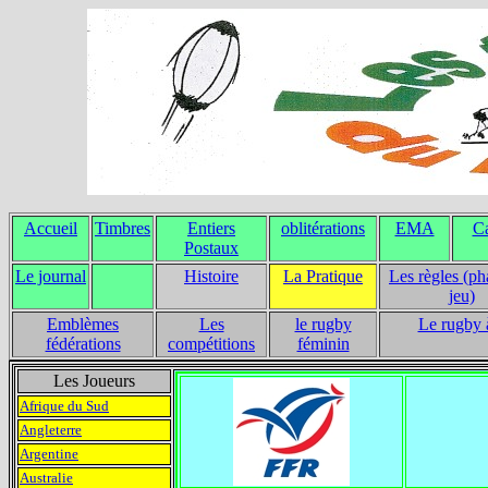
Accueil
Timbres
Entiers
oblitérations
EMA
Ca
Postaux
Le journal
Histoire
La Pratique
Les règles (ph
jeu)
Emblèmes
Les
le rugby
Le rugby 
fédérations
compétitions
féminin
Les Joueurs
Afrique du Sud
Angleterre
Argentine
Australie