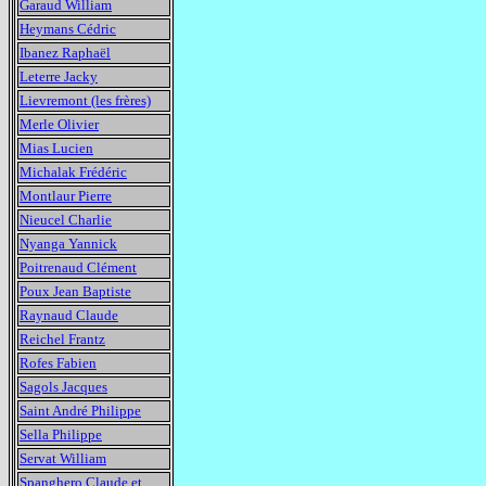
Garaud William
Heymans Cédric
Ibanez Raphaël
Leterre Jacky
Lievremont (les frères)
Merle Olivier
Mias Lucien
Michalak Frédéric
Montlaur Pierre
Nieucel Charlie
Nyanga Yannick
Poitrenaud Clément
Poux Jean Baptiste
Raynaud Claude
Reichel Frantz
Rofes Fabien
Sagols Jacques
Saint André Philippe
Sella Philippe
Servat William
Spanghero Claude et