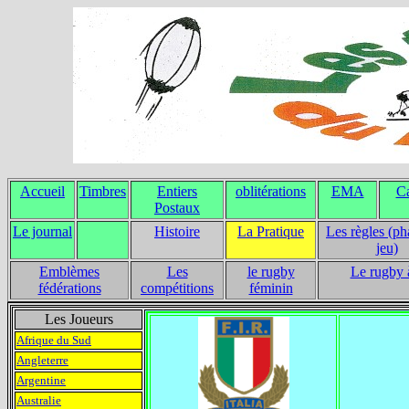
Accueil
Timbres
Entiers
oblitérations
EMA
Ca
Postaux
Le journal
Histoire
La Pratique
Les règles (ph
jeu)
Emblèmes
Les
le rugby
Le rugby 
fédérations
compétitions
féminin
Les Joueurs
Afrique du Sud
Angleterre
Argentine
Australie