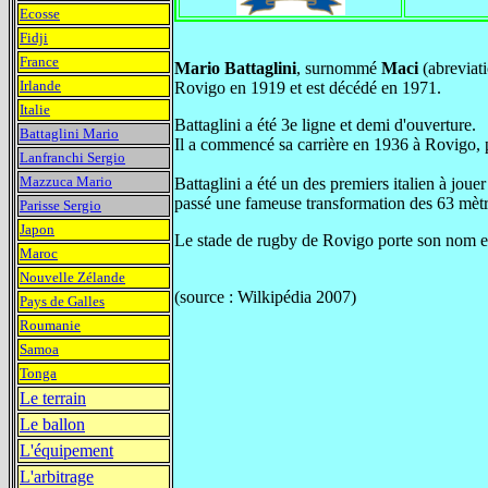
Ecosse
Fidji
France
Mario Battaglini
, surnommé
Maci
(abreviati
Irlande
Rovigo en 1919 et est décédé en 1971.
Italie
Battaglini a été 3e ligne et demi d'ouverture.
Battaglini Mario
Il a commencé sa carrière en 1936 à Rovigo, 
Lanfranchi Sergio
Mazzuca Mario
Battaglini a été un des premiers italien à jou
passé une fameuse transformation des 63 mètr
Parisse Sergio
Japon
Le stade de rugby de Rovigo porte son nom e
Maroc
Nouvelle Zélande
(source : Wilkipédia 2007)
Pays de Galles
Roumanie
Samoa
Tonga
Le terrain
Le ballon
L'équipement
L'arbitrage