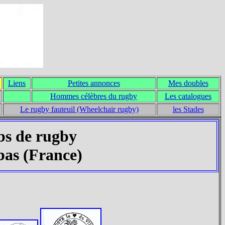
Liens
Petites annonces
Mes doubles
Hommes célèbres du rugby
Les catalogues
Le rugby fauteuil (Wheelchair rugby)
les Stades
bs de rugby
bas (France)