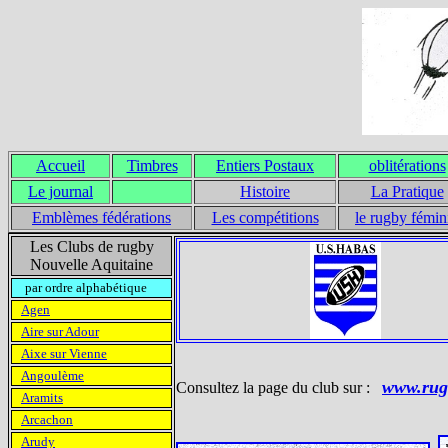
Accueil
Timbres
Entiers Postaux
oblitérations
Le journal
Histoire
La Pratique
Emblèmes fédérations
Les compétitions
le rugby fémin
Les Clubs de rugby
Nouvelle Aquitaine
par ordre alphabétique
Agen
Aire sur Adour
Aixe sur Vienne
Angoulème
www.rug
Consultez la page du club sur :
Aramits
Arcachon
Arudy