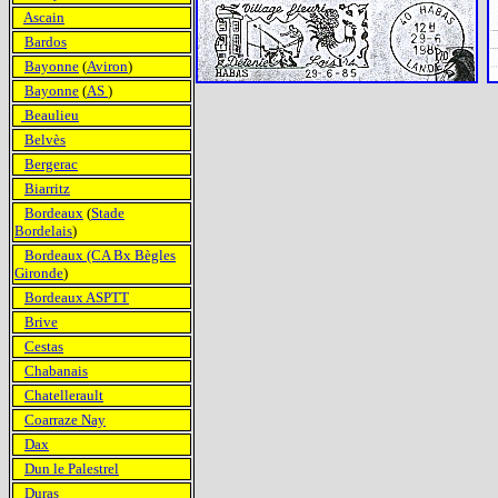
Ascain
Bardos
Bayonne
(
Aviron
)
Bayonne
(
AS
)
Beaulieu
Belvès
Bergerac
Biarritz
Bordeaux
(
Stade
Bordelais
)
Bordeaux (CA Bx Bègles
Gironde
)
Bordeaux ASPTT
Brive
Cestas
Chabanais
Chatellerault
Coarraze Nay
Dax
Dun le Palestrel
Duras