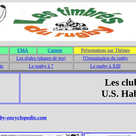
EMA
Carnets
Présentations par Thèmes
Les règles (phases de jeu)
l'Organisation du rugby
in
Le rugby à 7
Le rugby à XIII
Les clu
U.S. Ha
by-encyclopedie.com