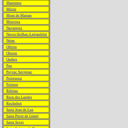
Marennes
Mézin
Mont de Marsan
Morcenx
Navarrenx
Naves-Seilhac-Lagraulière
Nérac
Oléron
Oloron
Ondres
Pau
Payzac Savignac
Perigueux
Poitiers
Ribérac
Rion des Landes
Rochefort
Saint Jean de Luz
Saint Priest de Gimel
Saint Sever