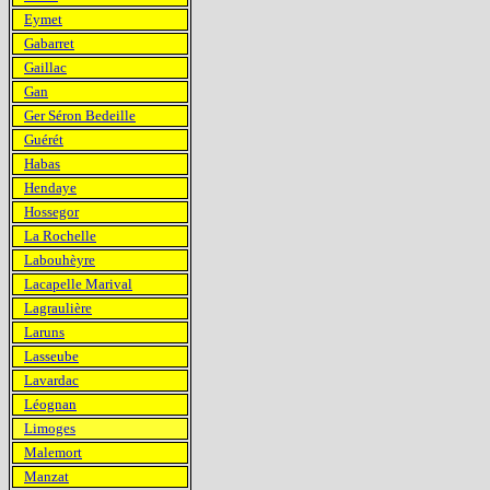
Eymet
Gabarret
Gaillac
Gan
Ger Séron Bedeille
Guérét
Habas
Hendaye
Hossegor
La Rochelle
Labouhèyre
Lacapelle Marival
Lagraulière
Laruns
Lasseube
Lavardac
Léognan
Limoges
Malemort
Manzat