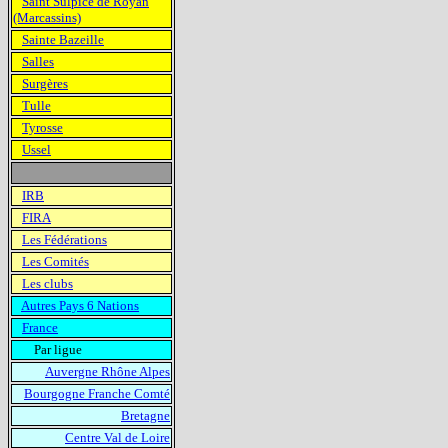
Saint Sulpice de Royan
(Marcassins)
Sainte Bazeille
Salles
Surgères
Tulle
Tyrosse
Ussel
IRB
FIRA
Les Fédérations
Les Comités
Les clubs
Autres Pays 6 Nations
France
Par ligue
Auvergne Rhône Alpes
Bourgogne Franche Comté
Bretagne
Centre Val de Loire