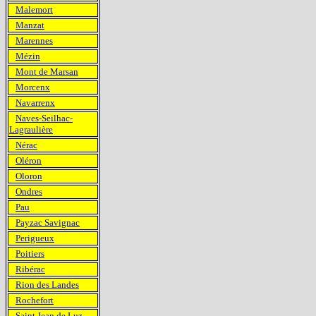
Malemort
Manzat
Marennes
Mézin
Mont de Marsan
Morcenx
Navarrenx
Naves-Seilhac-
Lagraulière
Nérac
Oléron
Oloron
Ondres
Pau
Payzac Savignac
Perigueux
Poitiers
Ribérac
Rion des Landes
Rochefort
Saint Jean de Luz