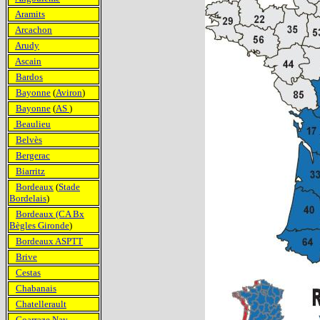
Aramits
Arcachon
Arudy
Ascain
Bardos
Bayonne
(
Aviron
)
Bayonne
(
AS
)
Beaulieu
Belvès
Bergerac
Biarritz
Bordeaux
(
Stade
Bordelais
)
Bordeaux (CA Bx
Bègles Gironde
)
Bordeaux ASPTT
Brive
Cestas
Chabanais
Chatellerault
Coarraze Nay