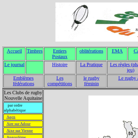
Accueil
Timbres
Entiers
oblitérations
EMA
Ca
Postaux
Le journal
Histoire
La Pratique
Les règles (ph
jeu)
Emblèmes
Les
le rugby
Le rugby 
fédérations
compétitions
féminin
Les Clubs de rugby
Nouvelle Aquitaine
par ordre
alphabétique
Agen
Aire sur Adour
Aixe sur Vienne
Angoulème