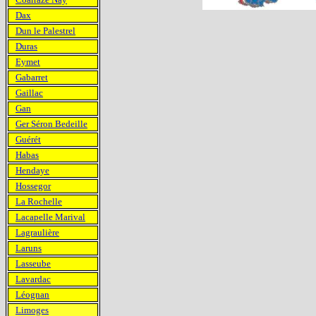
Dax
Dun le Palestrel
Duras
Eymet
Gabarret
Gaillac
Gan
Ger Séron Bedeille
Guérét
Habas
Hendaye
Hossegor
La Rochelle
Lacapelle Marival
Lagraulière
Laruns
Lasseube
Lavardac
Léognan
Limoges