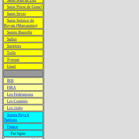
Saint Priest de Gimel
Saint Sever
Saint Sulpice de
Royan (Marcassins)
Sainte Bazeille
Salles
Surgères
Tulle
Tyrosse
Ussel
IRB
FIRA
Les Fédérations
Les Comités
Les clubs
Autres Pays 6
Nations
France
Par ligue