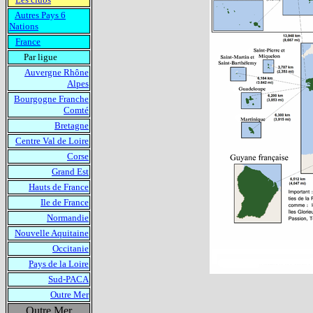
Autres Pays 6
Nations
France
Par ligue
Auvergne Rhône
Alpes
Bourgogne Franche
Comté
Bretagne
Centre Val de Loire
Corse
Grand Est
Hauts de France
Ile de France
Normandie
Nouvelle Aquitaine
Occitanie
Pays de la Loire
Sud-PACA
Outre Mer
Outre Mer