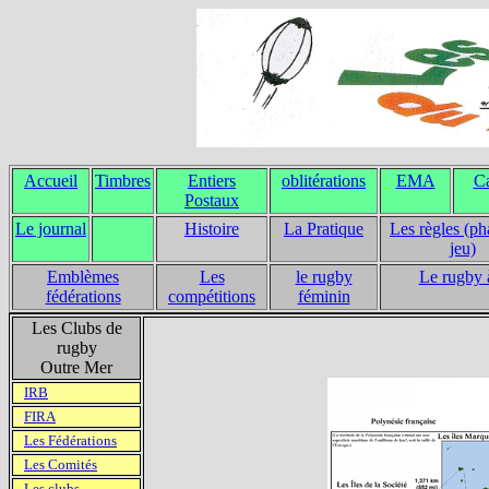
Accueil
Timbres
Entiers
oblitérations
EMA
Ca
Postaux
Le journal
Histoire
La Pratique
Les règles (ph
jeu)
Emblèmes
Les
le rugby
Le rugby 
fédérations
compétitions
féminin
Les Clubs de
rugby
Outre Mer
IRB
FIRA
Les Fédérations
Les Comités
Les clubs