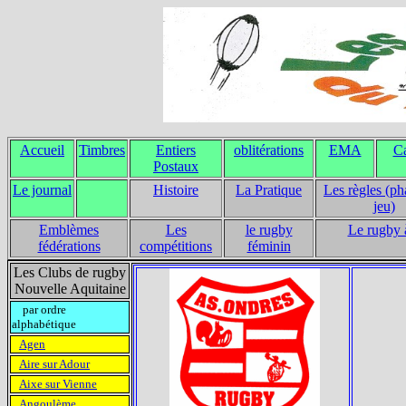
Accueil
Timbres
Entiers
oblitérations
EMA
Ca
Postaux
Le journal
Histoire
La Pratique
Les règles (ph
jeu)
Emblèmes
Les
le rugby
Le rugby 
fédérations
compétitions
féminin
Les Clubs de rugby
Nouvelle Aquitaine
par ordre
alphabétique
Agen
Aire sur Adour
Aixe sur Vienne
Angoulème