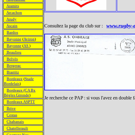
Aramits
Arcachon
Arudy
www.rugby-e
Consultez la page du club sur :
Ascain
Bardos
Bayonne
(
Aviron
)
Bayonne
(
AS
)
Beaulieu
Belvès
Bergerac
Biarritz
Bordeaux
(
Stade
Bordelais
)
Bordeaux (CA Bx
Bègles Gironde
)
Je recherche ce PAP : si vous l'avez en double f
Bordeaux ASPTT
Brive
Cestas
Chabanais
Chatellerault
Coarraze Nay