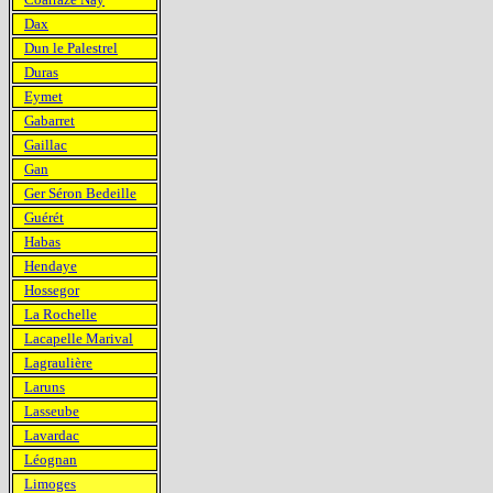
Dax
Dun le Palestrel
Duras
Eymet
Gabarret
Gaillac
Gan
Ger Séron Bedeille
Guérét
Habas
Hendaye
Hossegor
La Rochelle
Lacapelle Marival
Lagraulière
Laruns
Lasseube
Lavardac
Léognan
Limoges