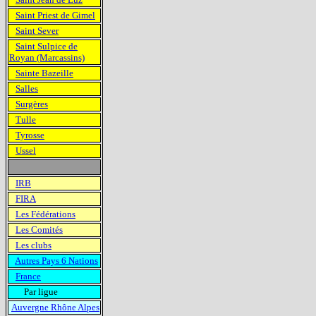
Saint Priest de Gimel
Saint Sever
Saint Sulpice de
Royan (Marcassins)
Sainte Bazeille
Salles
Surgères
Tulle
Tyrosse
Ussel
IRB
FIRA
Les Fédérations
Les Comités
Les clubs
Autres Pays 6 Nations
France
Par ligue
Auvergne Rhône Alpes