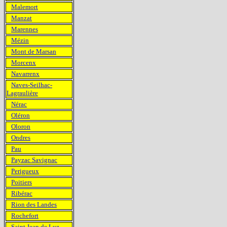
Malemort
Manzat
Marennes
Mézin
Mont de Marsan
Morcenx
Navarrenx
Naves-Seilhac-
Lagraulière
Nérac
Oléron
Oloron
Ondres
Pau
Payzac Savignac
Perigueux
Poitiers
Ribérac
Rion des Landes
Rochefort
Saint Jean de Luz