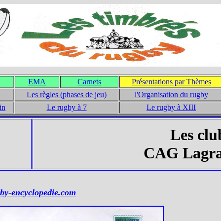
EMA
Carnets
Présentations par Thèmes
Les règles (phases de jeu)
l'Organisation du rugby
in
Le rugby à 7
Le rugby à XIII
Les clu
CAG Lagrau
by-encyclopedie.com