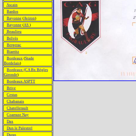
Ascain
Bardos
Bayonne
(
Aviron
)
Bayonne
(
AS
)
Beaulieu
Belvès
Bergerac
Biarritz
Bordeaux
(
Stade
Bordelais
)
Bordeaux (CA Bx Bègles
Gironde
)
Bordeaux ASPTT
Brive
Cestas
Chabanais
Chatellerault
Coarraze Nay
Dax
Dun le Palestrel
Duras