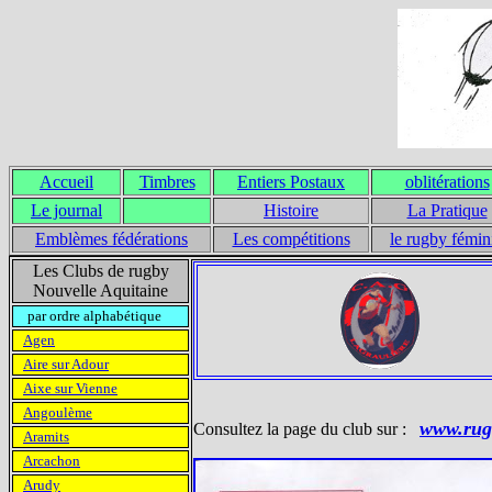
Accueil
Timbres
Entiers Postaux
oblitérations
Le journal
Histoire
La Pratique
Emblèmes fédérations
Les compétitions
le rugby fémin
Les Clubs de rugby
Nouvelle Aquitaine
par ordre alphabétique
Agen
Aire sur Adour
Aixe sur Vienne
Angoulème
www.rug
Consultez la page du club sur :
Aramits
Arcachon
Arudy