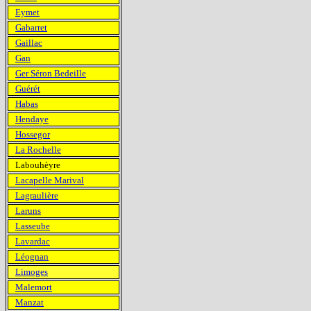
Eymet
Gabarret
Gaillac
Gan
Ger Séron Bedeille
Guérét
Habas
Hendaye
Hossegor
La Rochelle
Labouhèyre
Lacapelle Marival
Lagraulière
Laruns
Lasseube
Lavardac
Léognan
Limoges
Malemort
Manzat