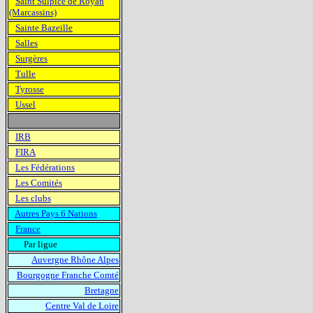
Saint Sulpice de Royan
(Marcassins)
Sainte Bazeille
Salles
Surgères
Tulle
Tyrosse
Ussel
IRB
FIRA
Les Fédérations
Les Comités
Les clubs
Autres Pays 6 Nations
France
Par ligue
Auvergne Rhône Alpes
Bourgogne Franche Comté
Bretagne
Centre Val de Loire