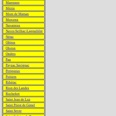
Marennes
Mézin
Mont de Marsan
Morcenx
Navarrenx
Naves-Seilhac-Lagraulière
Nérac
Oléron
Oloron
Ondres
Pau
Payzac Savignac
Perigueux
Poitiers
Ribérac
Rion des Landes
Rochefort
Saint Jean de Luz
Saint Priest de Gimel
Saint Sever