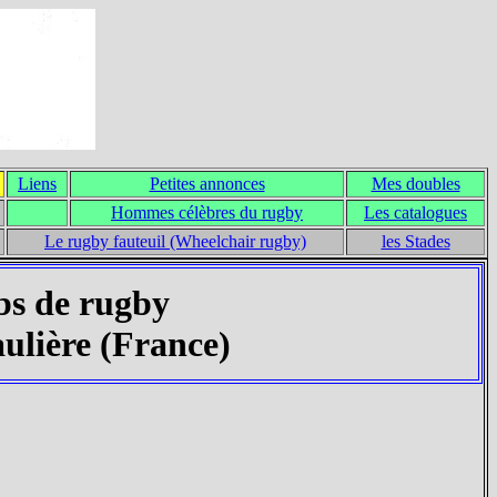
Liens
Petites annonces
Mes doubles
Hommes célèbres du rugby
Les catalogues
Le rugby fauteuil (Wheelchair rugby)
les Stades
bs de rugby
lière (France)