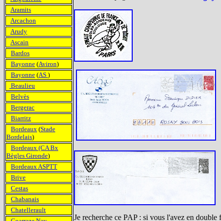
Aramits
Arcachon
Arudy
Ascain
Bardos
Bayonne
(
Aviron
)
Bayonne
(
AS
)
Beaulieu
Belvès
Bergerac
Biarritz
Bordeaux
(
Stade
Bordelais
)
Bordeaux (CA Bx
Bègles Gironde
)
Bordeaux ASPTT
Brive
Cestas
Chabanais
Chatellerault
Je recherche ce PAP : si vous l'avez en double 
Coarraze Nay