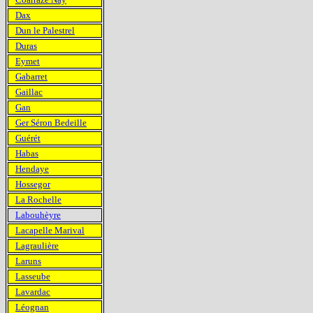
Dax
Dun le Palestrel
Duras
Eymet
Gabarret
Gaillac
Gan
Ger Séron Bedeille
Guérét
Habas
Hendaye
Hossegor
La Rochelle
Labouhèyre
Lacapelle Marival
Lagraulière
Laruns
Lasseube
Lavardac
Léognan