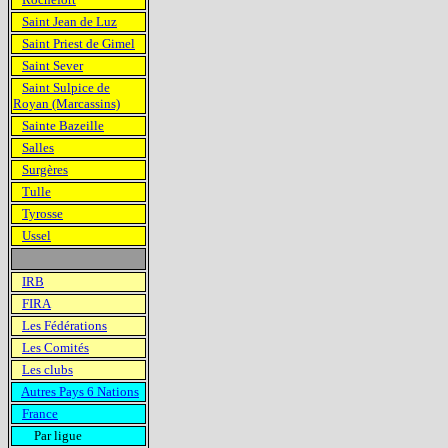
Saint Jean de Luz
Saint Priest de Gimel
Saint Sever
Saint Sulpice de
Royan (Marcassins)
Sainte Bazeille
Salles
Surgères
Tulle
Tyrosse
Ussel
IRB
FIRA
Les Fédérations
Les Comités
Les clubs
Autres Pays 6 Nations
France
Par ligue