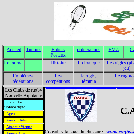
Accueil
Timbres
Entiers
oblitérations
EMA
Ca
Postaux
Le journal
Histoire
La Pratique
Les règles (ph
jeu)
Emblèmes
Les
le rugby
Le rugby 
fédérations
compétitions
féminin
Les Clubs de rugby
Nouvelle Aquitaine
par ordre
alphabétique
C.A
Agen
Aire sur Adour
Aixe sur Vienne
www.rugby-
Consultez la page du club sur :
Angoulème