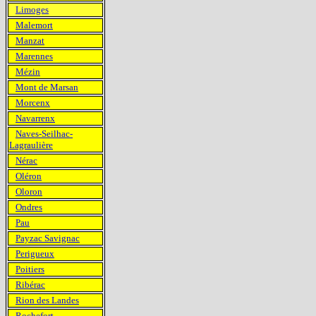
Limoges
Malemort
Manzat
Marennes
Mézin
Mont de Marsan
Morcenx
Navarrenx
Naves-Seilhac-
Lagraulière
Nérac
Oléron
Oloron
Ondres
Pau
Payzac Savignac
Perigueux
Poitiers
Ribérac
Rion des Landes
Rochefort