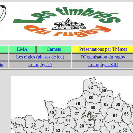
EMA
Carnets
Présentations par Thèmes
Les règles (phases de jeu)
l'Organisation du rugby
in
Le rugby à 7
Le rugby à XIII