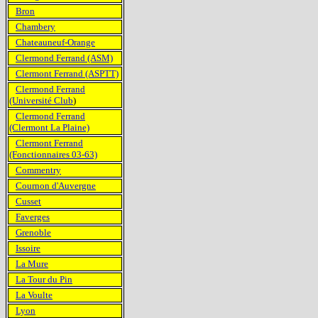
Bron
Chambery
Chateauneuf-Orange
Clermond Ferrand (ASM)
Clermont Ferrand (ASPTT)
Clermond Ferrand
(Université Club
)
Clermond Ferrand
(Clermont La Plaine)
Clermont Ferrand
(Fonctionnaires 03-63)
Commentry
Cournon d'Auvergne
Cusset
Faverges
Grenoble
Issoire
La Mure
La Tour du Pin
La Voulte
Lyon