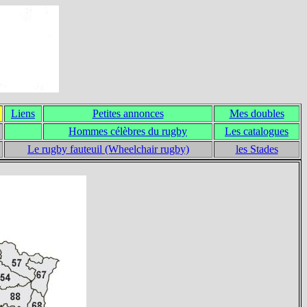
Liens
Petites annonces
Mes doubles
Hommes célèbres du rugby
Les catalogues
Le rugby fauteuil (Wheelchair rugby)
les Stades