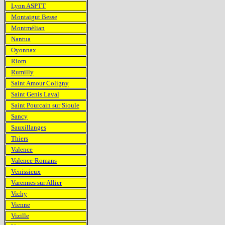
Lyon ASPTT
Montaigut Besse
Montmélian
Nantua
Oyonnax
Riom
Rumilly
Saint Amour Coligny
Saint Genis Laval
Saint Pourcain sur Sioule
Sancy
Sauxillanges
Thiers
Valence
Valence-Romans
Venissieux
Varennes sur Allier
Vichy
Vienne
Vizille