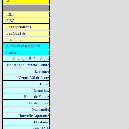
Voiron
IRB
FIRA
Les Fédérations
Les Comités
Les clubs
Autres Pays 6 Nations
France
Auvergne Rhône Alpes
Bourgogne Franche Comté
Bretagne
Centre Val de Loire
Corse
Grand Est
Hauts de France
Ile de France
Normandie
Nouvelle Aquitaine
Occitanie
Sud-PACA