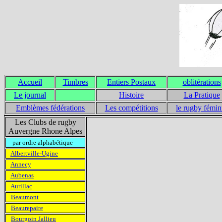
Accueil
Timbres
Entiers Postaux
oblitérations
Le journal
Histoire
La Pratique
Emblèmes fédérations
Les compétitions
le rugby fémin
Les Clubs de rugby
Auvergne Rhone Alpes
par ordre alphabétique
Albertville-Ugine
Annecy
Aubenas
Aurillac
Beaumont
Beaurepaire
Bourgoin Jallieu