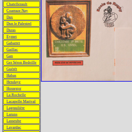
Chatellerault
Coarraze Nay
Dax
Dun le Palestrel
Duras
Eymet
Gabarret
Gaillac
Gan
Ger Séron Bedeille
Guérét
Habas
Hendaye
Hossegor
La Rochelle
Lacapelle Marival
Lagraulière
Laruns
Lasseube
Lavardac