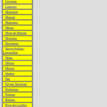
Léognan
Limoges
Malemort
Manzat
Marennes
Mézin
Mont de Marsan
Morcenx
Navarrenx
Naves-Seilhac-
Lagraulière
Nérac
Oléron
Oloron
Ondres
Pau
Payzac Savignac
Perigueux
Poitiers
Ribérac
Rion des Landes