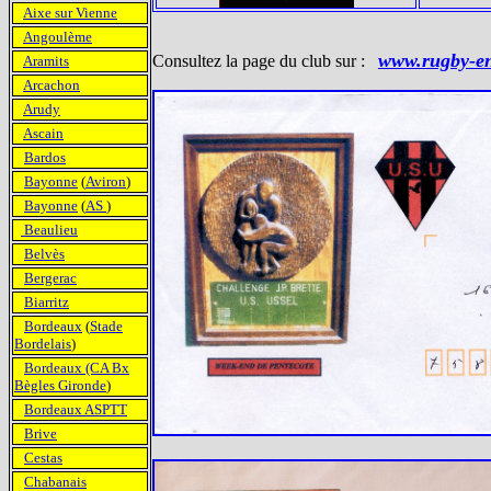
Aixe sur Vienne
Angoulème
www.rugby-en
Consultez la page du club sur :
Aramits
Arcachon
Arudy
Ascain
Bardos
Bayonne
(
Aviron
)
Bayonne
(
AS
)
Beaulieu
Belvès
Bergerac
Biarritz
Bordeaux
(
Stade
Bordelais
)
Bordeaux (CA Bx
Bègles Gironde
)
Bordeaux ASPTT
Brive
Cestas
Chabanais