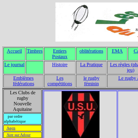
Accueil
Timbres
Entiers
oblitérations
EMA
Ca
Postaux
Le journal
Histoire
La Pratique
Les règles (ph
jeu)
Emblèmes
Les
le rugby
Le rugby 
fédérations
compétitions
féminin
Les Clubs de
rugby
Nouvelle
Aquitaine
par ordre
alphabétique
Agen
Aire sur Adour