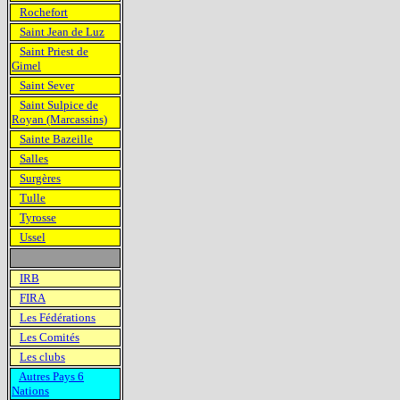
Rochefort
Saint Jean de Luz
Saint Priest de
Gimel
Saint Sever
Saint Sulpice de
Royan (Marcassins)
Sainte Bazeille
Salles
Surgères
Tulle
Tyrosse
Ussel
IRB
FIRA
Les Fédérations
Les Comités
Les clubs
Autres Pays 6
Nations