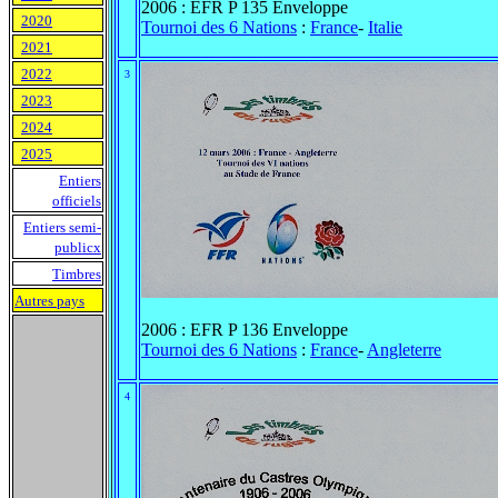
2006 : EFR P 135 Enveloppe
2020
Tournoi des 6 Nations
:
France
-
Italie
2021
2022
3
2023
2024
2025
Entiers
officiels
Entiers semi-
publicx
Timbres
Autres pays
2006 : EFR P 136 Enveloppe
Tournoi des 6 Nations
:
France
-
Angleterre
4