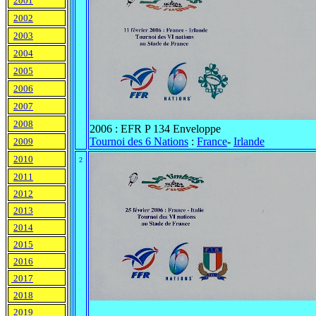
2001
2002
2003
2004
2005
2006
2007
2008
2006 : EFR P 134 Enveloppe
Tournoi des 6 Nations
:
France
-
Irlande
2009
2010
2
2011
2012
2013
2014
2015
2016
2017
2018
2019