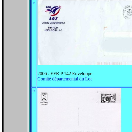
9
2006 : EFR P 142 Enveloppe
Comité départemental du Lot
10