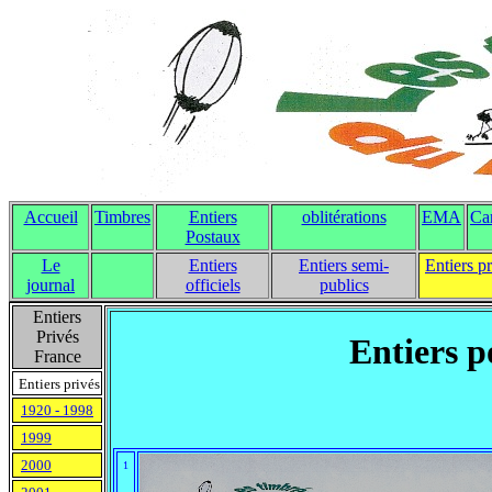
Accueil
Timbres
Entiers
oblitérations
EMA
Ca
Postaux
Le
Entiers
Entiers semi-
Entiers p
journal
officiels
publics
Entiers
Privés
Entiers p
France
Entiers privés
1920 - 1998
1999
2000
1