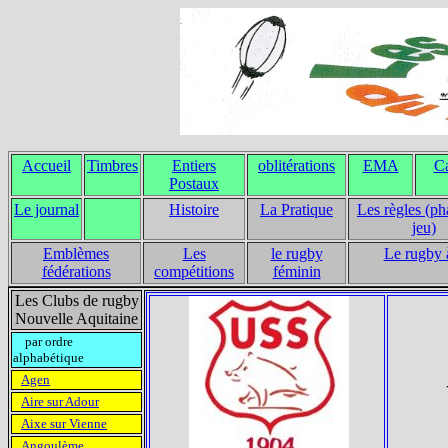
Accueil
Timbres
Entiers
oblitérations
EMA
Ca
Postaux
Le journal
Histoire
La Pratique
Les règles (ph
jeu)
Emblèmes
Les
le rugby
Le rugby 
fédérations
compétitions
féminin
Les Clubs de rugby
Nouvelle Aquitaine
par ordre
alphabétique
Agen
Aire sur Adour
Aixe sur Vienne
Angoulème