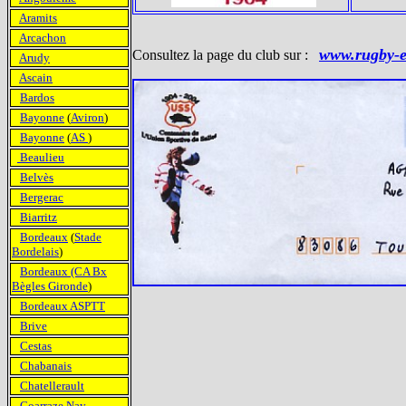
Aramits
Arcachon
www.rugby-e
Consultez la page du club sur :
Arudy
Ascain
Bardos
Bayonne
(
Aviron
)
Bayonne
(
AS
)
Beaulieu
Belvès
Bergerac
Biarritz
Bordeaux
(
Stade
Bordelais
)
Bordeaux (CA Bx
Bègles Gironde
)
Bordeaux ASPTT
Brive
Cestas
Chabanais
Chatellerault
Coarraze Nay