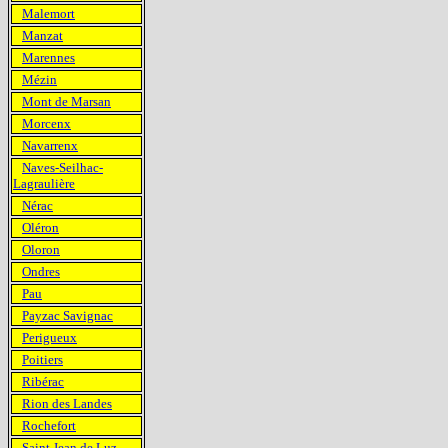
Malemort
Manzat
Marennes
Mézin
Mont de Marsan
Morcenx
Navarrenx
Naves-Seilhac-
Lagraulière
Nérac
Oléron
Oloron
Ondres
Pau
Payzac Savignac
Perigueux
Poitiers
Ribérac
Rion des Landes
Rochefort
Saint Jean de Luz