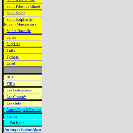
Saint Priest de Gimel
Saint Sever
Saint Sulpice de
Royan (Marcassins)
Sainte Bazeille
Salles
Surgères
Tulle
Tyrosse
Ussel
IRB
FIRA
Les Fédérations
Les Comités
Les clubs
Autres Pays 6 Nations
France
Par ligue
Auvergne Rhône Alpes