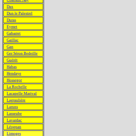
Dax
Dun le Palestrel
Duras
Eymet
Gabarret
Gaillac
Gan
Ger Séron Bedeille
Guérét
Habas
Hendaye
Hossegor
La Rochelle
Lacapelle Marival
Lagraulière
Laruns
Lasseube
Lavardac
Léognan
Limoges