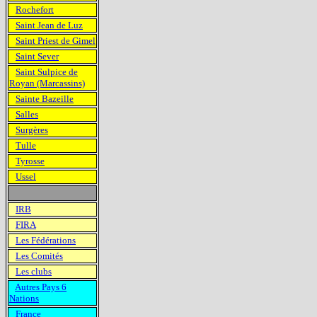
Rochefort
Saint Jean de Luz
Saint Priest de Gimel
Saint Sever
Saint Sulpice de
Royan (Marcassins)
Sainte Bazeille
Salles
Surgères
Tulle
Tyrosse
Ussel
IRB
FIRA
Les Fédérations
Les Comités
Les clubs
Autres Pays 6
Nations
France