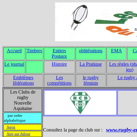
Accueil
Timbres
Entiers
oblitérations
EMA
Ca
Postaux
Le journal
Histoire
La Pratique
Les règles (ph
jeu)
Emblèmes
Les
le rugby
Le rugby 
fédérations
compétitions
féminin
Les Clubs de
rugby
Nouvelle
Aquitaine
par ordre
alphabétique
Agen
www.rugby-e
Consultez la page du club sur :
Aire sur Adour