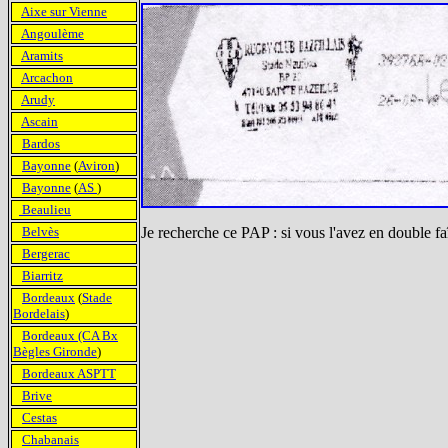
Aixe sur Vienne
Angoulème
Aramits
Arcachon
Arudy
Ascain
Bardos
Bayonne
(
Aviron
)
Bayonne
(
AS
)
Beaulieu
Belvès
Je recherche ce PAP : si vous l'avez en double fa
Bergerac
Biarritz
Bordeaux
(
Stade
Bordelais
)
Bordeaux (CA Bx
Bègles Gironde
)
Bordeaux ASPTT
Brive
Cestas
Chabanais