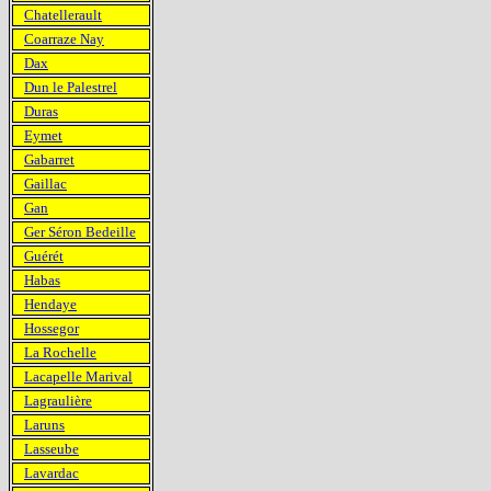
Chatellerault
Coarraze Nay
Dax
Dun le Palestrel
Duras
Eymet
Gabarret
Gaillac
Gan
Ger Séron Bedeille
Guérét
Habas
Hendaye
Hossegor
La Rochelle
Lacapelle Marival
Lagraulière
Laruns
Lasseube
Lavardac