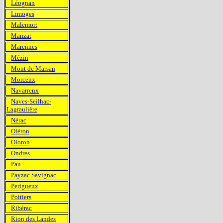
Léognan
Limoges
Malemort
Manzat
Marennes
Mézin
Mont de Marsan
Morcenx
Navarrenx
Naves-Seilhac-
Lagraulière
Nérac
Oléron
Oloron
Ondres
Pau
Payzac Savignac
Perigueux
Poitiers
Ribérac
Rion des Landes