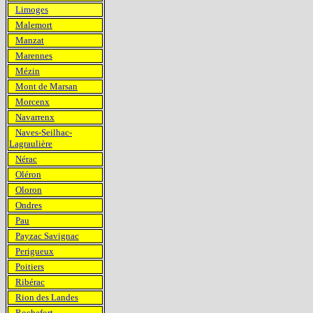
Limoges
Malemort
Manzat
Marennes
Mézin
Mont de Marsan
Morcenx
Navarrenx
Naves-Seilhac-
Lagraulière
Nérac
Oléron
Oloron
Ondres
Pau
Payzac Savignac
Perigueux
Poitiers
Ribérac
Rion des Landes
Rochefort