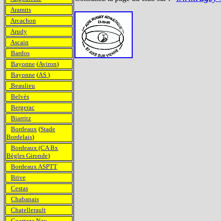
Aramits
Arcachon
Arudy
Ascain
Bardos
Bayonne
(
Aviron
)
Bayonne
(
AS
)
Beaulieu
Belvès
Bergerac
Biarritz
Bordeaux
(
Stade
Bordelais
)
Bordeaux (CA Bx
Bègles Gironde
)
Bordeaux ASPTT
Brive
Cestas
Chabanais
Chatellerault
Coarraze Nay