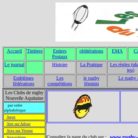
Accueil
Timbres
Entiers
oblitérations
EMA
Ca
Postaux
Le journal
Histoire
La Pratique
Les règles (ph
jeu)
Emblèmes
Les
le rugby
Le rugby 
fédérations
compétitions
féminin
Les Clubs de rugby
Nouvelle Aquitaine
par ordre
alphabétique
Agen
Aire sur Adour
Aixe sur Vienne
www.rugby-
Consultez la page du club sur :
Angoulème