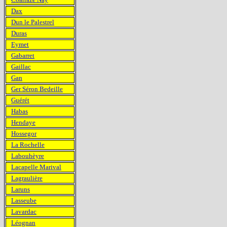
Dax
Dun le Palestrel
Duras
Eymet
Gabarret
Gaillac
Gan
Ger Séron Bedeille
Guérét
Habas
Hendaye
Hossegor
La Rochelle
Labouhèyre
Lacapelle Marival
Lagraulière
Laruns
Lasseube
Lavardac
Léognan