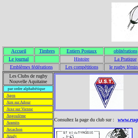
Accueil
Timbres
Entiers Postaux
oblitérations
Le journal
Histoire
La Pratique
Emblèmes fédérations
Les compétitions
le rugby fémin
Les Clubs de rugby
Nouvelle Aquitaine
par ordre alphabétique
Agen
Aire sur Adour
Aixe sur Vienne
Angoulème
www.rug
Consultez la page du club sur :
Aramits
Arcachon
Arudy