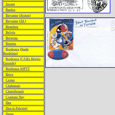
Ascain
Bardos
Bayonne
(
Aviron
)
Bayonne
(
AS
)
Beaulieu
Belvès
Bergerac
Biarritz
Bordeaux
(
Stade
Bordelais
)
Bordeaux (CA Bx Bègles
Gironde
)
Bordeaux ASPTT
Brive
Cestas
Chabanais
Chatellerault
Coarraze Nay
Dax
Dun le Palestrel
Duras