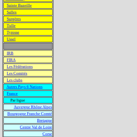
Sainte Bazeille
Salles
Surgères
Tulle
Tyrosse
Ussel
IRB
FIRA
Les Fédérations
Les Comités
Les clubs
Autres Pays 6 Nations
France
Par ligue
Auvergne Rhône Alpes
Bourgogne Franche Comté
Bretagne
Centre Val de Loire
Corse