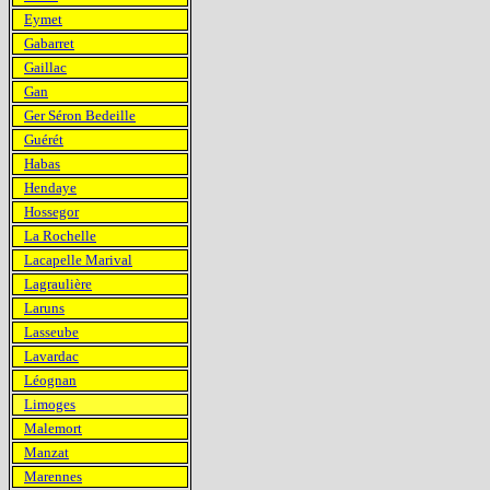
Eymet
Gabarret
Gaillac
Gan
Ger Séron Bedeille
Guérét
Habas
Hendaye
Hossegor
La Rochelle
Lacapelle Marival
Lagraulière
Laruns
Lasseube
Lavardac
Léognan
Limoges
Malemort
Manzat
Marennes