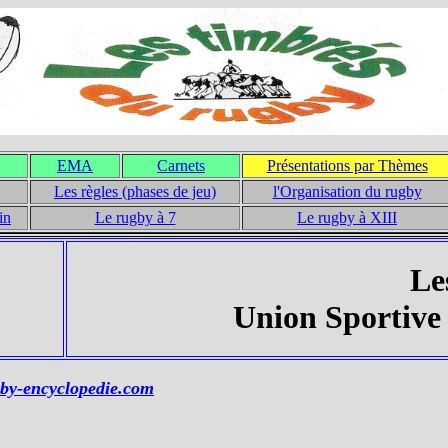
EMA
Carnets
Présentations par Thèmes
Les règles (phases de jeu)
l'Organisation du rugby
in
Le rugby à 7
Le rugby à XIII
Le
Union Sportive 
by-encyclopedie.com