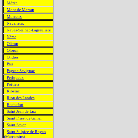
Mézin
Mont de Marsan
Morcenx
Navarrenx
Naves-Seilhac-Lagraulière
Nérac
Oléron
Oloron
Ondres
Pau
Payzac Savignac
Perigueux
Poitiers
Ribérac
Rion des Landes
Rochefort
Saint Jean de Luz
Saint Priest de Gimel
Saint Sever
Saint Sulpice de Royan
(Marcassins)