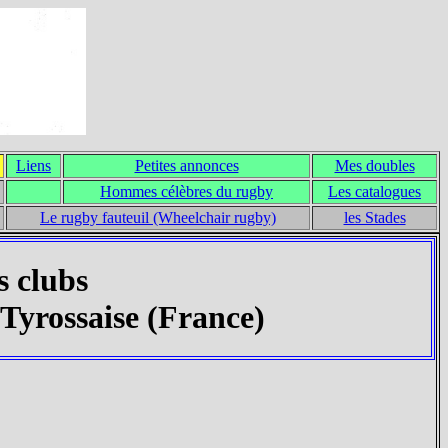
Liens
Petites annonces
Mes doubles
Hommes célèbres du rugby
Les catalogues
Le rugby fauteuil (Wheelchair rugby)
les Stades
s clubs
Tyrossaise (France)