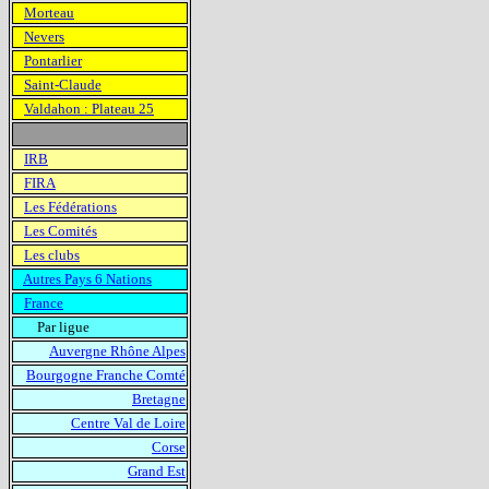
Morteau
Nevers
Pontarlier
Saint-Claude
Valdahon : Plateau 25
IRB
FIRA
Les Fédérations
Les Comités
Les clubs
Autres Pays 6 Nations
France
Par ligue
Auvergne Rhône Alpes
Bourgogne Franche Comté
Bretagne
Centre Val de Loire
Corse
Grand Est