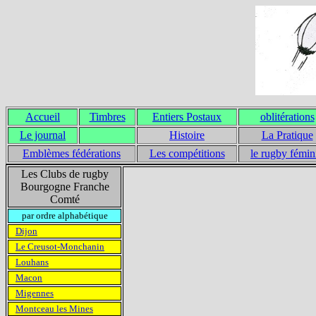
Accueil
Timbres
Entiers Postaux
oblitérations
Le journal
Histoire
La Pratique
Emblèmes fédérations
Les compétitions
le rugby fémin
Les Clubs de rugby
Bourgogne Franche
Comté
par ordre alphabétique
Dijon
Le Creusot-Monchanin
Louhans
Macon
Migennes
Montceau les Mines