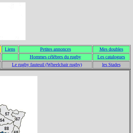
Liens
Petites annonces
Mes doubles
Hommes célèbres du rugby
Les catalogues
Le rugby fauteuil (Wheelchair rugby)
les Stades