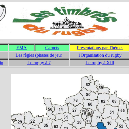
EMA
Carnets
Présentations par Thèmes
Les règles (phases de jeu)
l'Organisation du rugby
in
Le rugby à 7
Le rugby à XIII