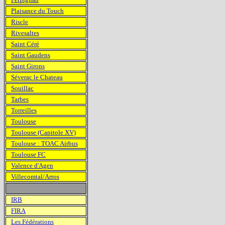
Plaisance du Touch
Riscle
Rivesaltes
Saint Céré
Saint Gaudens
Saint Girons
Séverac le Chateau
Souillac
Tarbes
Torreilles
Toulouse
Toulouse (Capitole XV)
Toulouse : TOAC Airbus
Toulouse FC
Valence d'Agen
Villecomtal/Arros
IRB
FIRA
Les Fédérations