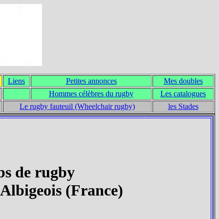
Liens
Petites annonces
Mes doubles
Hommes célèbres du rugby
Les catalogues
Le rugby fauteuil (Wheelchair rugby)
les Stades
bs de rugby
Albigeois (France)