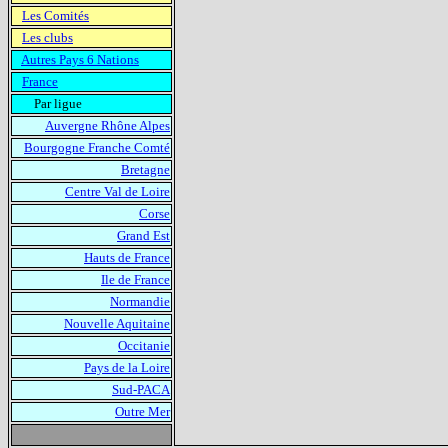
Les Comités
Les clubs
Autres Pays 6 Nations
France
Par ligue
Auvergne Rhône Alpes
Bourgogne Franche Comté
Bretagne
Centre Val de Loire
Corse
Grand Est
Hauts de France
Ile de France
Normandie
Nouvelle Aquitaine
Occitanie
Pays de la Loire
Sud-PACA
Outre Mer