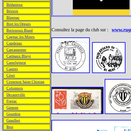
Bédarieux
Béziers
Blagnac
Bort les Orgues
www.rug
Consultez la page du club sur :
Bretenoux Biard
Cagnac les Mines
Capdenac
Carcassonne
Carmaux Blaye
Castelginest
Castres
Céret
Cessenon Saint Chinian
Colomiers
Decazeville
Figeac
Gimont
Gourdon
Graulhet
Ibos