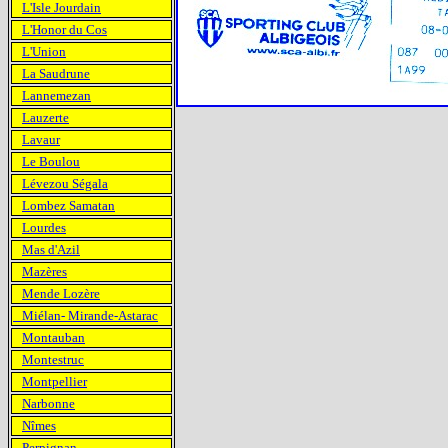
L'Isle Jourdain
L'Honor du Cos
L'Union
La Saudrune
Lannemezan
Lauzerte
Lavaur
Le Boulou
Lévezou Ségala
Lombez Samatan
Lourdes
Mas d'Azil
Mazères
Mende Lozère
Miélan- Mirande-Astarac
Montauban
Montestruc
Montpellier
Narbonne
Nîmes
Perpignan