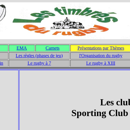
EMA
Carnets
Présentations par Thèmes
Les règles (phases de jeu)
l'Organisation du rugby
in
Le rugby à 7
Le rugby à XIII
Les clu
Sporting Club 