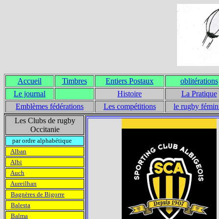
Accueil
Timbres
Entiers Postaux
oblitérations
Le journal
Histoire
La Pratique
Emblèmes fédérations
Les compétitions
le rugby fémin
Les Clubs de rugby
Occitanie
par ordre alphabétique
Alban
Albi
Auch
Aureilhan
Bagnères de Bigorre
Balesta
Balma