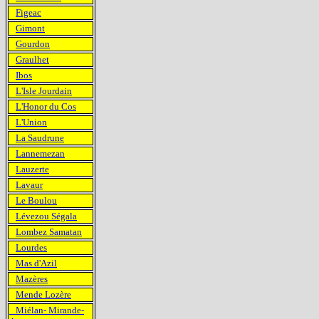
Figeac
Gimont
Gourdon
Graulhet
Ibos
L'Isle Jourdain
L'Honor du Cos
L'Union
La Saudrune
Lannemezan
Lauzerte
Lavaur
Le Boulou
Lévezou Ségala
Lombez Samatan
Lourdes
Mas d'Azil
Mazères
Mende Lozère
Miélan- Mirande-