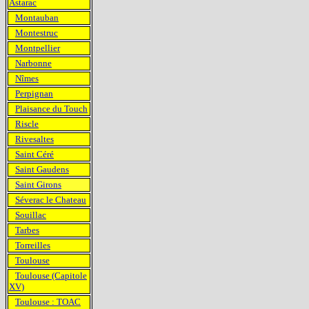
Astarac
Montauban
Montestruc
Montpellier
Narbonne
Nîmes
Perpignan
Plaisance du Touch
Riscle
Rivesaltes
Saint Céré
Saint Gaudens
Saint Girons
Séverac le Chateau
Souillac
Tarbes
Torreilles
Toulouse
Toulouse (Capitole
XV)
Toulouse : TOAC