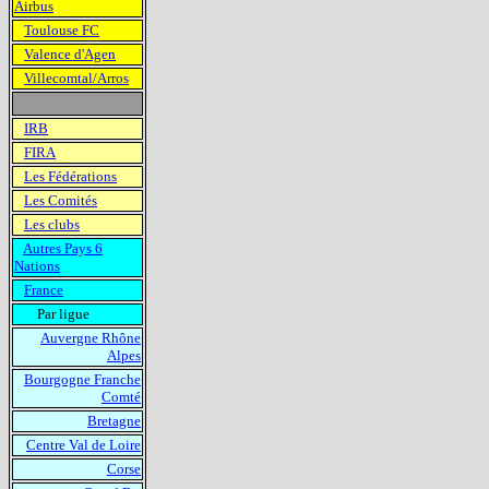
Airbus
Toulouse FC
Valence d'Agen
Villecomtal/Arros
IRB
FIRA
Les Fédérations
Les Comités
Les clubs
Autres Pays 6
Nations
France
Par ligue
Auvergne Rhône
Alpes
Bourgogne Franche
Comté
Bretagne
Centre Val de Loire
Corse