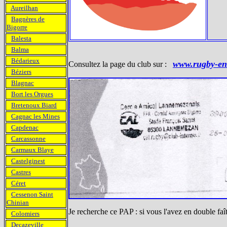
Aureilhan
Bagnères de
Bigorre
Balesta
Balma
Bédarieux
www.rugby-en
Consultez la page du club sur :
Béziers
Blagnac
Bort les Orgues
Bretenoux Biard
Cagnac les Mines
Capdenac
Carcassonne
Carmaux Blaye
Castelginest
Castres
Céret
Cessenon Saint
Chinian
Je recherche ce PAP : si vous l'avez en double faî
Colomiers
Decazeville