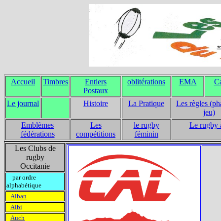
Accueil
Timbres
Entiers
oblitérations
EMA
Ca
Postaux
Le journal
Histoire
La Pratique
Les règles (ph
jeu)
Emblèmes
Les
le rugby
Le rugby 
fédérations
compétitions
féminin
Les Clubs de
rugby
Occitanie
par ordre
alphabétique
Alban
Albi
Auch