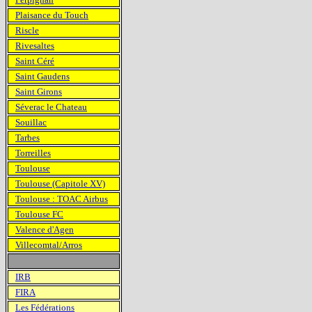
Plaisance du Touch
Riscle
Rivesaltes
Saint Céré
Saint Gaudens
Saint Girons
Séverac le Chateau
Souillac
Tarbes
Torreilles
Toulouse
Toulouse (Capitole XV)
Toulouse : TOAC Airbus
Toulouse FC
Valence d'Agen
Villecomtal/Arros
IRB
FIRA
Les Fédérations