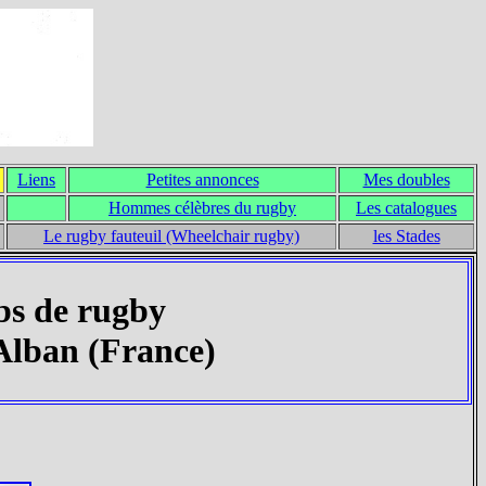
Liens
Petites annonces
Mes doubles
Hommes célèbres du rugby
Les catalogues
Le rugby fauteuil (Wheelchair rugby)
les Stades
bs de rugby
Alban (France)