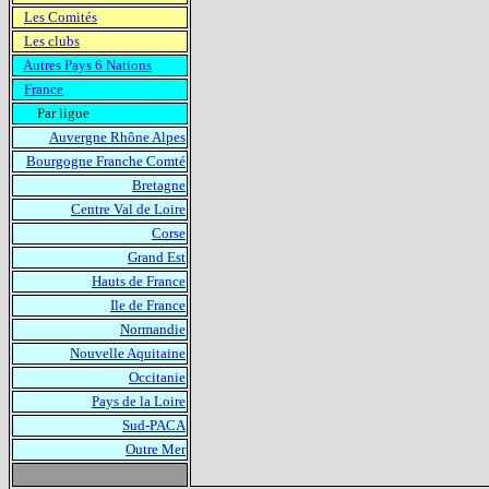
Les Comités
Les clubs
Autres Pays 6 Nations
France
Par ligue
Auvergne Rhône Alpes
Bourgogne Franche Comté
Bretagne
Centre Val de Loire
Corse
Grand Est
Hauts de France
Ile de France
Normandie
Nouvelle Aquitaine
Occitanie
Pays de la Loire
Sud-PACA
Outre Mer