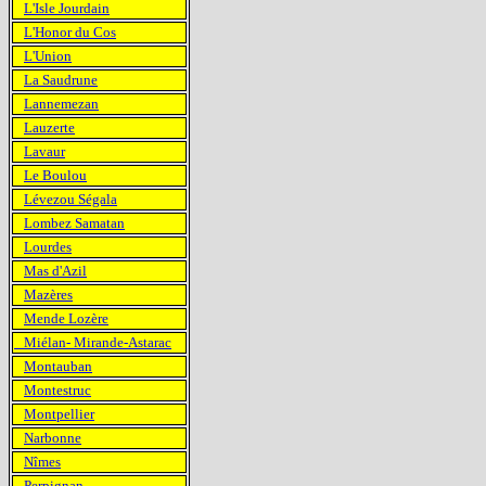
L'Isle Jourdain
L'Honor du Cos
L'Union
La Saudrune
Lannemezan
Lauzerte
Lavaur
Le Boulou
Lévezou Ségala
Lombez Samatan
Lourdes
Mas d'Azil
Mazères
Mende Lozère
Miélan- Mirande-Astarac
Montauban
Montestruc
Montpellier
Narbonne
Nîmes
Perpignan