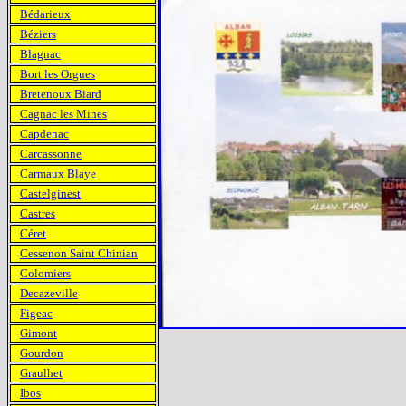
Bédarieux
Béziers
Blagnac
Bort les Orgues
Bretenoux Biard
Cagnac les Mines
Capdenac
Carcassonne
Carmaux Blaye
Castelginest
Castres
Céret
Cessenon Saint Chinian
Colomiers
Decazeville
Figeac
Gimont
Gourdon
Graulhet
Ibos