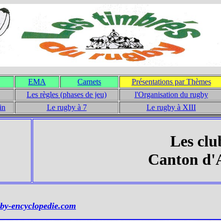
EMA
Carnets
Présentations par Thèmes
Les règles (phases de jeu)
l'Organisation du rugby
in
Le rugby à 7
Le rugby à XIII
Les clu
Canton d'
by-encyclopedie.com