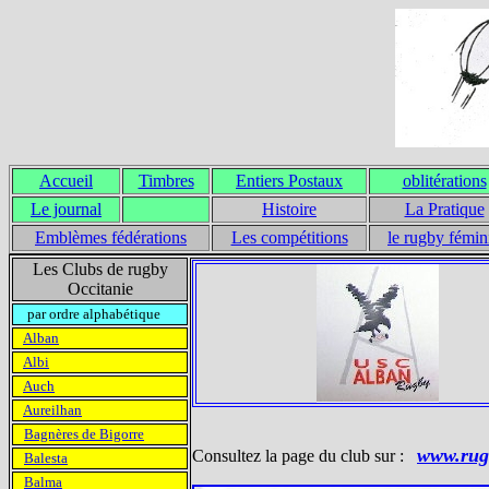
Accueil
Timbres
Entiers Postaux
oblitérations
Le journal
Histoire
La Pratique
Emblèmes fédérations
Les compétitions
le rugby fémin
Les Clubs de rugby
Occitanie
par ordre alphabétique
Alban
Albi
Auch
Aureilhan
Bagnères de Bigorre
www.rug
Consultez la page du club sur :
Balesta
Balma