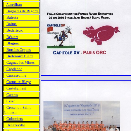
Aureilhan
Bagnères de Bigorre
Balesta
Balma
Bédarieux
Béziers
Blagnac
Bort les Orgues
Bretenoux Biard
Cagnac les Mines
Capdenac
Carcassonne
Carmaux Blaye
Castelginest
Castres
Céret
Cessenon Saint
Chinian
Colomiers
Decazeville