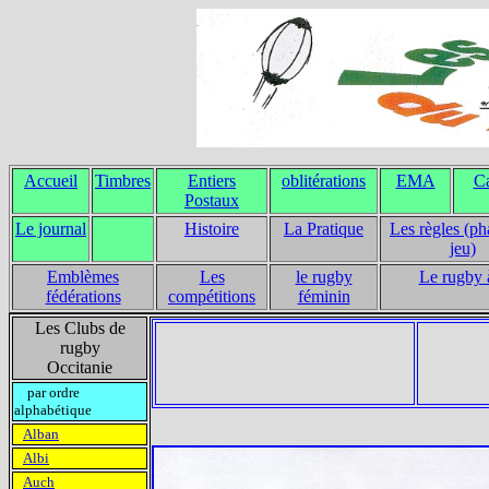
Accueil
Timbres
Entiers
oblitérations
EMA
Ca
Postaux
Le journal
Histoire
La Pratique
Les règles (ph
jeu)
Emblèmes
Les
le rugby
Le rugby 
fédérations
compétitions
féminin
Les Clubs de
rugby
Occitanie
par ordre
alphabétique
Alban
Albi
Auch