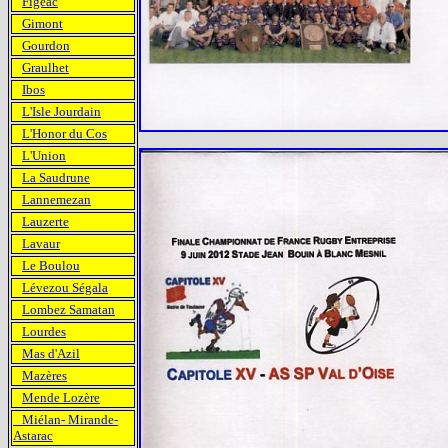
Figeac
Gimont
Gourdon
Graulhet
Ibos
L'Isle Jourdain
L'Honor du Cos
L'Union
La Saudrune
Lannemezan
Lauzerte
Lavaur
Le Boulou
Lévezou Ségala
Lombez Samatan
Lourdes
Mas d'Azil
Mazères
Mende Lozère
Miélan- Mirande-
Astarac