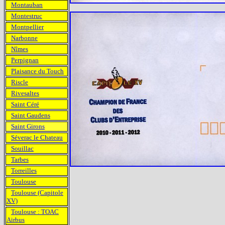
Montauban
Montestruc
Montpellier
Narbonne
Nîmes
Perpignan
Plaisance du Touch
Riscle
Rivesaltes
Saint Céré
Saint Gaudens
Saint Girons
Séverac le Chateau
Souillac
Tarbes
Torreilles
Toulouse
Toulouse (Capitole
XV)
Toulouse : TOAC
Airbus