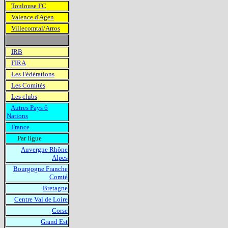
Toulouse FC
Valence d'Agen
Villecomtal/Arros
IRB
FIRA
Les Fédérations
Les Comités
Les clubs
Autres Pays 6
Nations
France
Par ligue
Auvergne Rhône
Alpes
Bourgogne Franche
Comté
Bretagne
Centre Val de Loire
Corse
Grand Est