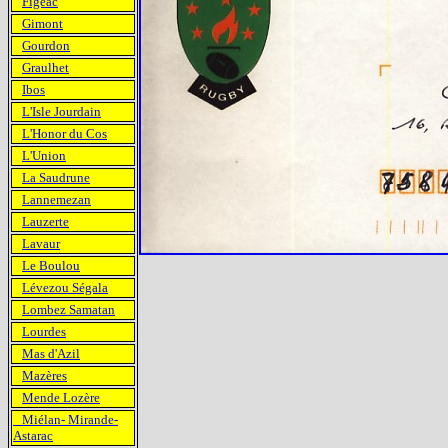
Figeac
Gimont
Gourdon
Graulhet
Ibos
L'Isle Jourdain
L'Honor du Cos
L'Union
La Saudrune
Lannemezan
Lauzerte
Lavaur
Le Boulou
Lévezou Ségala
Lombez Samatan
Lourdes
Mas d'Azil
Mazères
Mende Lozère
Miélan- Mirande-
Astarac