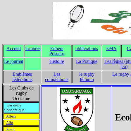
Accueil
Timbres
Entiers
oblitérations
EMA
Ca
Postaux
Le journal
Histoire
La Pratique
Les règles (ph
jeu)
Emblèmes
Les
le rugby
Le rugby 
fédérations
compétitions
féminin
Les Clubs de
rugby
Occitanie
par ordre
alphabétique
Eco
Alban
Albi
Auch