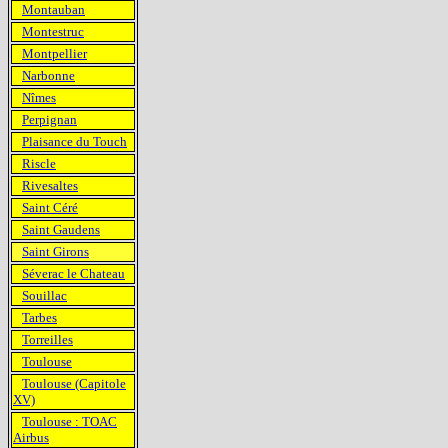
Montauban
Montestruc
Montpellier
Narbonne
Nîmes
Perpignan
Plaisance du Touch
Riscle
Rivesaltes
Saint Céré
Saint Gaudens
Saint Girons
Séverac le Chateau
Souillac
Tarbes
Torreilles
Toulouse
Toulouse (Capitole
XV)
Toulouse : TOAC
Airbus