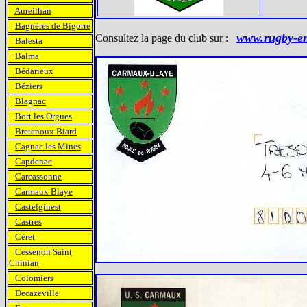
Aureilhan
Bagnères de Bigorre
www.rugby-en
Consultez la page du club sur :
Balesta
Balma
Bédarieux
Béziers
Blagnac
Bort les Orgues
Bretenoux Biard
Cagnac les Mines
Capdenac
Carcassonne
Carmaux Blaye
Castelginest
Castres
Céret
Cessenon Saint
Chinian
Colomiers
Decazeville