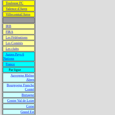
Toulouse FC
Valence d'Agen
Villecomtal/Arros
IRB
FIRA
Les Fédérations
Les Comités
Les clubs
Autres Pays 6
Nations
France
Par ligue
Auvergne Rhône
Alpes
Bourgogne Franche
Comté
Bretagne
Centre Val de Loire
Corse
Grand Est