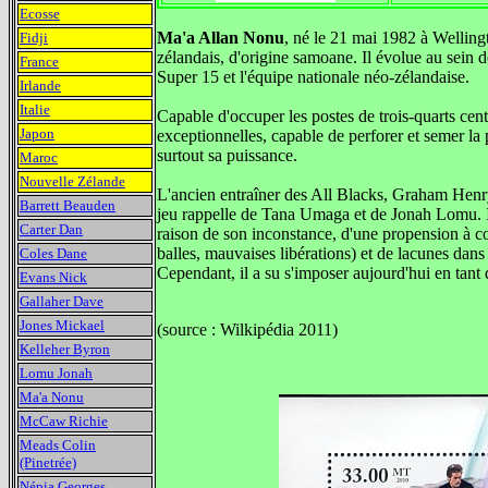
Ecosse
Ma'a Allan Nonu
, né le 21 mai 1982 à Wellin
Fidji
zélandais, d'origine samoane. Il évolue au sein 
France
Super 15 et l'équipe nationale néo-zélandaise.
Irlande
Italie
Capable d'occuper les postes de trois-quarts centre
Japon
exceptionnelles, capable de perforer et semer la
surtout sa puissance.
Maroc
Nouvelle Zélande
L'ancien entraîner des All Blacks, Graham Henry
Barrett Beauden
jeu rappelle de Tana Umaga et de Jonah Lomu. Il 
Carter Dan
raison de son inconstance, d'une propension à c
balles, mauvaises libérations) et de lacunes dans
Coles Dane
Cependant, il a su s'imposer aujourd'hui en tant
Evans Nick
Gallaher Dave
Jones Mickael
(source : Wilkipédia 2011)
Kelleher Byron
Lomu Jonah
Ma'a Nonu
McCaw Richie
Meads Colin
(Pinetrée)
Népia Georges