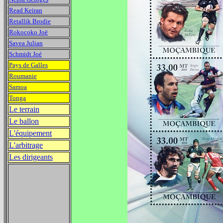
Read Keiran
Retallik Brodie
Rokocoko Joë
Savea Julian
Schmidt Joé
Pays de Galles
Roumanie
Samoa
Tonga
Le terrain
Le ballon
L'équipement
L'arbitrage
Les dirigeants