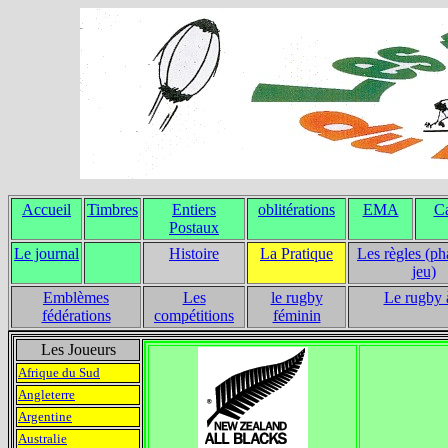
Accueil
Timbres
Entiers
oblitérations
EMA
Ca
Postaux
Le journal
Histoire
La Pratique
Les règles (ph
jeu)
Emblèmes
Les
le rugby
Le rugby 
fédérations
compétitions
féminin
Les Joueurs
Afrique du Sud
Angleterre
Argentine
Australie