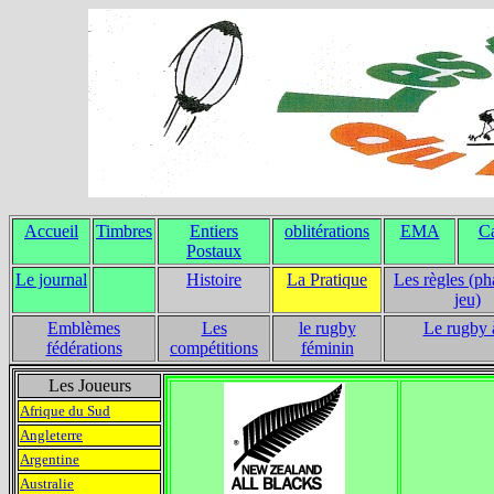
Accueil
Timbres
Entiers
oblitérations
EMA
Ca
Postaux
Le journal
Histoire
La Pratique
Les règles (ph
jeu)
Emblèmes
Les
le rugby
Le rugby 
fédérations
compétitions
féminin
Les Joueurs
Afrique du Sud
Angleterre
Argentine
Australie