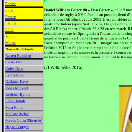
Ecosse
Daniel William Carter dit « Dan Carter »,
né le 5 ma
Fidji
zélandais de rugby à XV. Il évolue au poste de demi d'o
France
International All Black depuis 2003, il est considéré co
Irlande
quatrième buteur (après Neil Jenkins, Diego
Domíngue
des All Blacks contre l'Irlande 66 à 28 en test match. Il
Italie
zélandaise contre les Springboks à l'occasion de la cin
Japon
mondial de points à 1 598 à l'issue de la finale de la
Maroc
Sacré champion du monde en 2011 malgré une blessure en 
l'édition 2015 en Angleterre et remporte la finale face 
Nouvelle Zélande
triple championne du monde et la première à conserver le
Barrett Beauden
un terme à sa carrière internationale et rejoint le Rac
Carter Dan
(cf Wilkipédia 2016)
Coles Dane
Evans Nick
Gallaher Dave
Jones Mickael
Kelleher Byron
Lomu Jonah
Ma'a Nonu
McCaw Richie
Meads Colin (Pinetrée)
Népia Georges