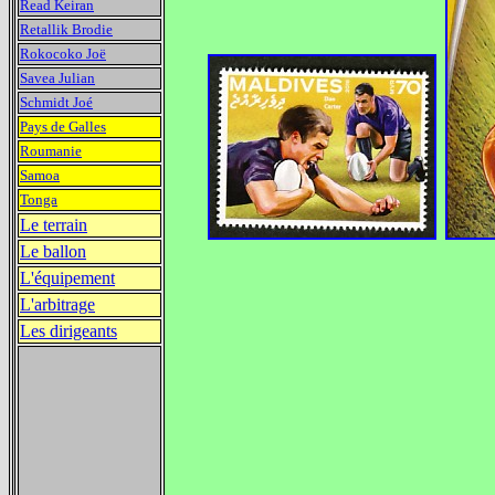
Read Keiran
Retallik Brodie
Rokocoko Joë
Savea Julian
Schmidt Joé
Pays de Galles
Roumanie
Samoa
Tonga
Le terrain
Le ballon
L'équipement
L'arbitrage
Les dirigeants