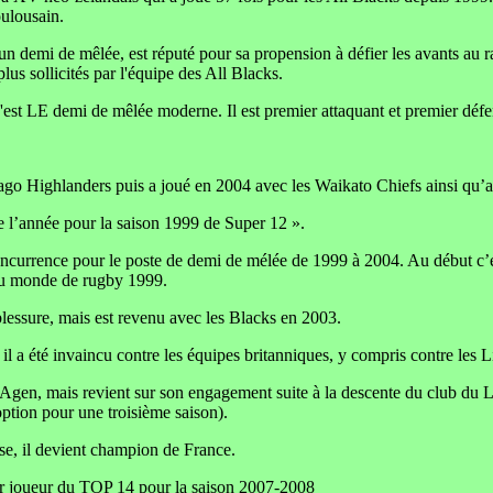
oulousain.
 un demi de mêlée, est réputé pour sa propension à défier les avants au ra
lus sollicités par l'équipe des All Blacks.
'est LE demi de mêlée moderne. Il est premier attaquant et premier dé
Otago Highlanders puis a joué en 2004 avec les Waikato Chiefs ainsi q
 l’année pour la saison 1999 de Super 12 ».
oncurrence pour le poste de demi de mélée de 1999 à 2004. Au début c’ét
du monde de rugby 1999.
blessure, mais est revenu avec les Blacks en 2003.
il a été invaincu contre les équipes britanniques, y compris contre les Li
Agen, mais revient sur son engagement suite à la descente du club du L
ption pour une troisième saison).
se, il devient champion de France.
eur joueur du TOP 14 pour la saison 2007-2008