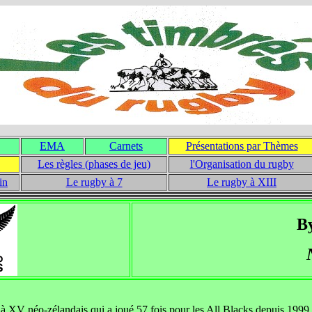
EMA
Carnets
Présentations par Thèmes
Les règles (phases de jeu)
l'Organisation du rugby
in
Le rugby à 7
Le rugby à XIII
B
à XV néo-zélandais qui a joué 57 fois pour les All Blacks depuis 1999.