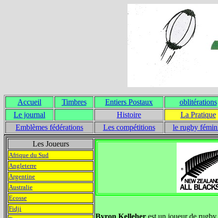
Accueil
Timbres
Entiers Postaux
oblitérations
Le journal
Histoire
La Pratique
Emblèmes fédérations
Les compétitions
le rugby fémin
Les Joueurs
Afrique du Sud
Angleterre
Argentine
Australie
Ecosse
Fidji
Byron Kelleher
est un joueur de rugby 