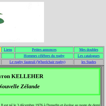
Liens
Petites annonces
Mes doubles
Hommes célèbres du rugby
Les catalogues
Le rugby fauteuil (Wheelchair rugby)
les Stades
yron KELLEHER
Nouvelle Zélande
 Il est né le 3 décembre 1976 à Dunedin et évolue au poste de demi