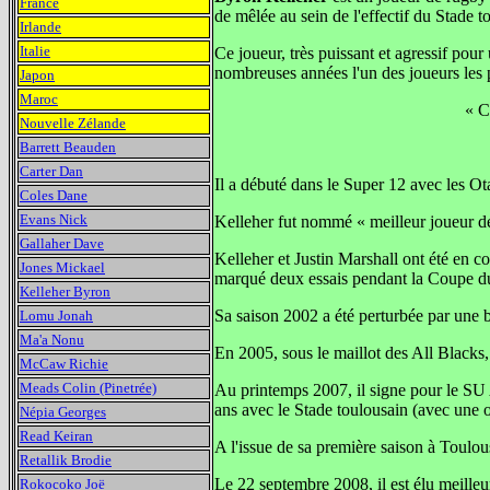
France
de mêlée au sein de l'effectif du Stade t
Irlande
Italie
Ce joueur, très puissant et agressif pour
nombreuses années l'un des joueurs les p
Japon
Maroc
« C
Nouvelle Zélande
Barrett Beauden
Carter Dan
Il a débuté dans le Super 12 avec les 
Coles Dane
Evans Nick
Kelleher fut nommé « meilleur joueur de
Gallaher Dave
Kelleher et Justin Marshall ont été en c
Jones Mickael
marqué deux essais pendant la Coupe 
Kelleher Byron
Sa saison 2002 a été perturbée par une 
Lomu Jonah
Ma'a Nonu
En 2005, sous le maillot des All Blacks, 
McCaw Richie
Meads Colin (Pinetrée)
Au printemps 2007, il signe pour le SU 
ans avec le Stade toulousain (avec une o
Népia Georges
Read Keiran
A l'issue de sa première saison à Toulou
Retallik Brodie
Le 22 septembre 2008, il est élu meill
Rokocoko Joë