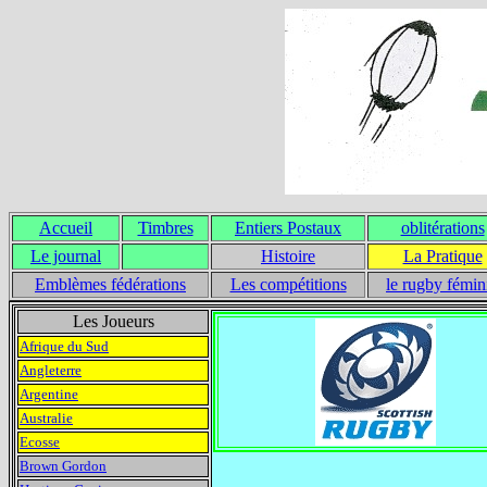
Accueil
Timbres
Entiers Postaux
oblitérations
Le journal
Histoire
La Pratique
Emblèmes fédérations
Les compétitions
le rugby fémin
Les Joueurs
Afrique du Sud
Angleterre
Argentine
Australie
Ecosse
Brown Gordon