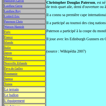
Hastings Gavin
Christopher Douglas Paterson
, est n
Laidlaw Greig
de trois quart aile, demi d'ouverture ou à 
Laidlaw Roy
Il a connu sa première cape internation
Liddell Eric
Paterson Chris
Il a participé au tournoi des cinq nation
Watson Hamish
Paterson a participé à la coupe du monde
Fidji
France
Il joue avec les Edinburgh Gunners en Co
Irlande
Italie
(source : Wilkipédia 2007)
Japon
Maroc
Nouvelle Zélande
Pays de Galles
Roumanie
Samoa
Tonga
Le terrain
Le ballon
L'équipement