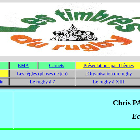
EMA
Carnets
Présentations par Thèmes
Les règles (phases de jeu)
l'Organisation du rugby
in
Le rugby à 7
Le rugby à XIII
Chris 
Ec