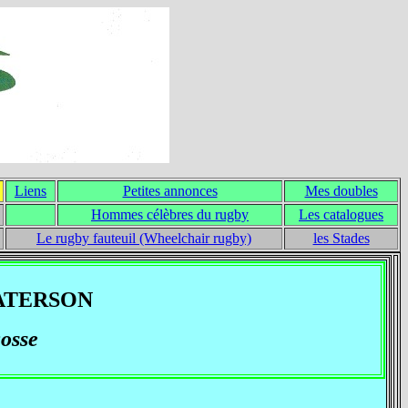
Liens
Petites annonces
Mes doubles
Hommes célèbres du rugby
Les catalogues
Le rugby fauteuil (Wheelchair rugby)
les Stades
PATERSON
osse