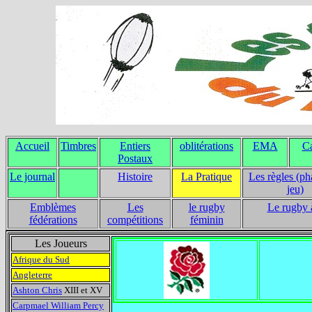
Accueil
Timbres
Entiers
oblitérations
EMA
Ca
Postaux
Le journal
Histoire
La Pratique
Les règles (ph
jeu)
Emblèmes
Les
le rugby
Le rugby 
fédérations
compétitions
féminin
Les Joueurs
Afrique du Sud
Angleterre
Ashton Chris
XIII et XV
Carpmael William Percy