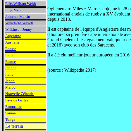
Ellis William Webb
Oghenemaro Miles « Maro » Itoje, né le 28 o
Itoje Marco
international anglais de rugby à XV évoluant 
Johnson Martin
depuis 2013.
Wakefield Wavell
Il est capitaine de l'équipe d'Angleterre de
Wilkinson Jonny
d'honorer sa première cape internationale ave
Argentine
Grand Chelem. Il est également vainqueur de
Australie
et 2016) avec son club des Saracens.
Ecosse
Il a été élu meilleur joueur européen en 2016
Fidji
France
Irlande
(source : Wilkipédia 2017)
Italie
Japon
Maroc
Nouvelle Zélande
Pays de Galles
Roumanie
Samoa
Tonga
Le terrain