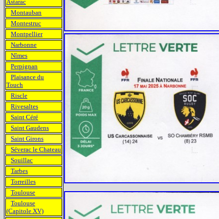
Astarac
Montauban
Montestruc
Montpellier
Narbonne
Nîmes
Perpignan
Plaisance du
Touch
Riscle
Rivesaltes
Saint Céré
Saint Gaudens
Saint Girons
Séverac le Chateau
Souillac
Tarbes
Torreilles
Toulouse
Toulouse
(Capitole XV)