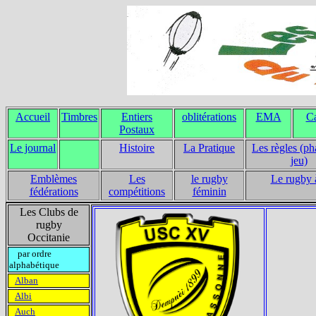
Accueil
Timbres
Entiers
oblitérations
EMA
Ca
Postaux
Le journal
Histoire
La Pratique
Les règles (ph
jeu)
Emblèmes
Les
le rugby
Le rugby 
fédérations
compétitions
féminin
Les Clubs de
rugby
Occitanie
par ordre
alphabétique
Alban
Albi
Auch