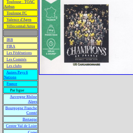
Toulouse : TOAC
Airbus
Toulouse FC
Valence d'Agen
Villecomtal/Arros
IRB
FIRA
Les Fédérations
Les Comités
Les clubs
Autres Pays 6
Nations
France
Par ligue
Auvergne Rhône
Alpes
Bourgogne Franche
Comté
Bretagne
Centre Val de Loire
Corse