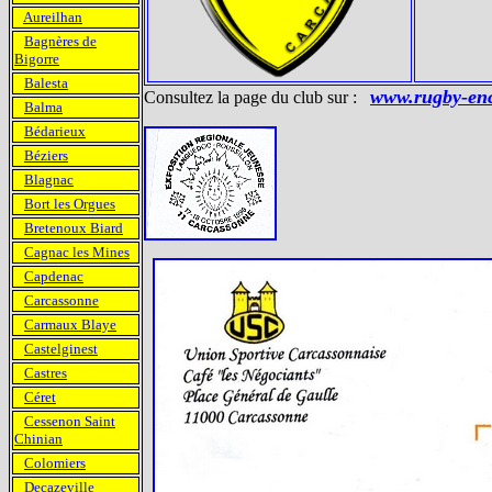
Aureilhan
Bagnères de
Bigorre
Balesta
www.rugby-enc
Consultez la page du club sur :
Balma
Bédarieux
Béziers
Blagnac
Bort les Orgues
Bretenoux Biard
Cagnac les Mines
Capdenac
Carcassonne
Carmaux Blaye
Castelginest
Castres
Céret
Cessenon Saint
Chinian
Colomiers
Decazeville