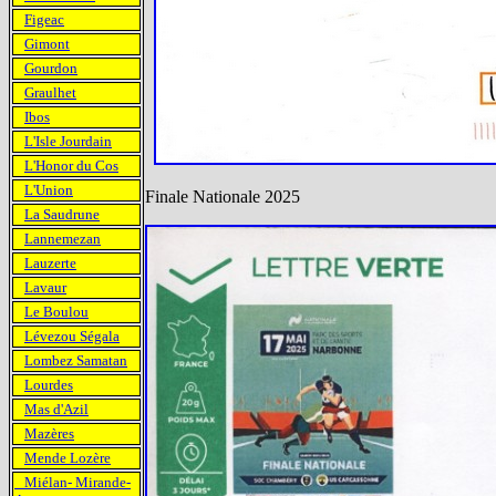
Figeac
Gimont
Gourdon
Graulhet
Ibos
L'Isle Jourdain
L'Honor du Cos
L'Union
Finale Nationale 2025
La Saudrune
Lannemezan
Lauzerte
Lavaur
Le Boulou
Lévezou Ségala
Lombez Samatan
Lourdes
Mas d'Azil
Mazères
Mende Lozère
Miélan- Mirande-