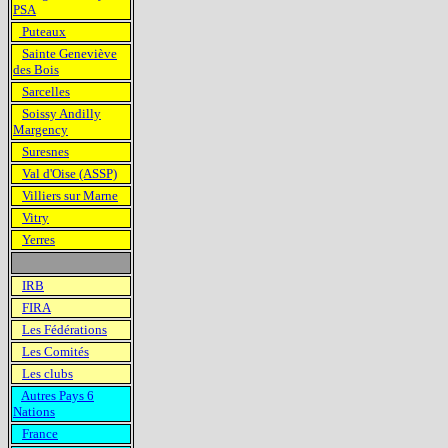
PSA
Puteaux
Sainte Geneviève
des Bois
Sarcelles
Soissy Andilly
Margency
Suresnes
Val d'Oise (ASSP)
Villiers sur Marne
Vitry
Yerres
IRB
FIRA
Les Fédérations
Les Comités
Les clubs
Autres Pays 6
Nations
France