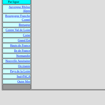
Par ligue
Auvergne Rhône
Alpes
Bourgogne Franche
Comté
Bretagne
Centre Val de Loire
Corse
Grand Est
Hauts de France
Ile de France
Normandie
Nouvelle Aquitaine
Occitanie
Pays de la Loire
Sud-PACA
Outre Mer