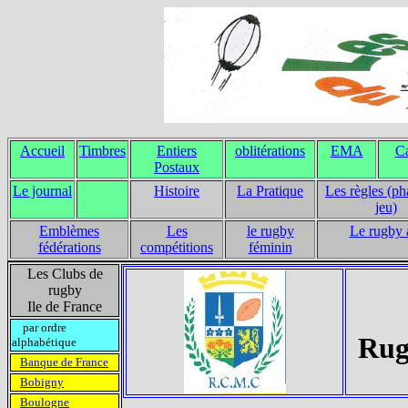
Accueil
Timbres
Entiers
oblitérations
EMA
Ca
Postaux
Le journal
Histoire
La Pratique
Les règles (ph
jeu)
Emblèmes
Les
le rugby
Le rugby 
fédérations
compétitions
féminin
Les Clubs de
rugby
Ile de France
par ordre
Rug
alphabétique
Banque de France
Bobigny
Boulogne