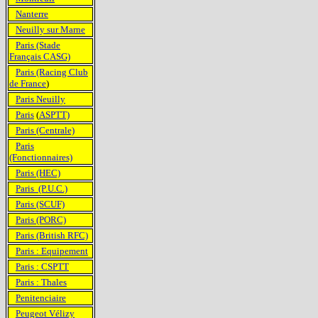
Nanterre
Neuilly sur Marne
Paris (Stade
Français CASG)
Paris (Racing Club
de France
)
Paris Neuilly
Paris
(
ASPTT)
Paris (Centrale)
Paris
(Fonctionnaires)
Paris (HEC)
Paris (P.U.C.)
Paris (SCUF)
Paris (PORC)
Paris (British RFC)
Paris : Equipement
Paris : CSPTT
Paris : Thales
Penitenciaire
Peugeot Vélizy