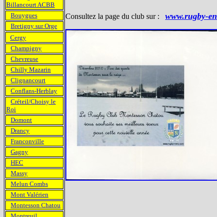
Billancourt ACBB
www.rugby-en
Bouygues
Consultez la page du club sur :
Bretigny sur Orge
Cergy
Champigny
Chevreuse
Chilly Mazarin
Clignancourt
Conflans-Herblay
Créteil/Choisy le
Roi
Domont
Drancy
Franconville
Gagny
HEC
Massy
Melun Combs
Mont Valérien
Montesson Chatou
Montreuil