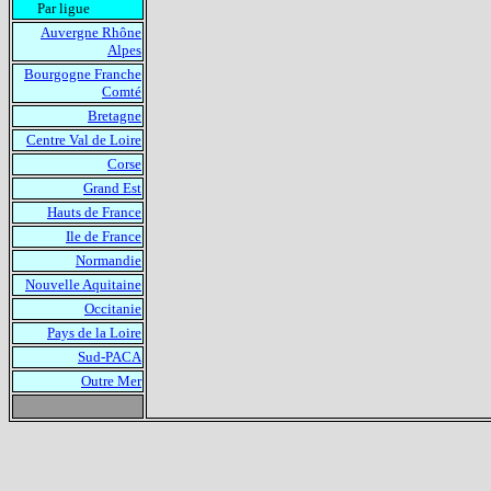
Par ligue
Auvergne Rhône
Alpes
Bourgogne Franche
Comté
Bretagne
Centre Val de Loire
Corse
Grand Est
Hauts de France
Ile de France
Normandie
Nouvelle Aquitaine
Occitanie
Pays de la Loire
Sud-PACA
Outre Mer