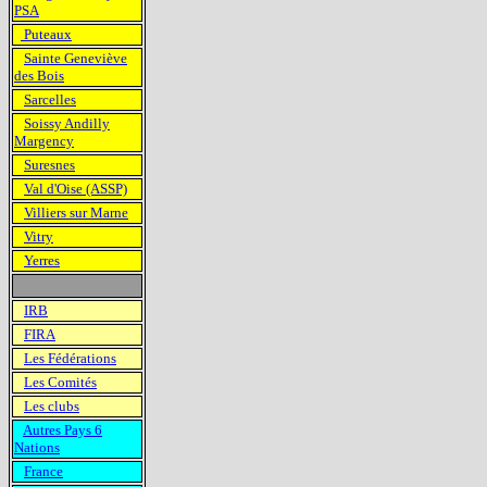
PSA
Puteaux
Sainte Geneviève
des Bois
Sarcelles
Soissy Andilly
Margency
Suresnes
Val d'Oise (ASSP)
Villiers sur Marne
Vitry
Yerres
IRB
FIRA
Les Fédérations
Les Comités
Les clubs
Autres Pays 6
Nations
France