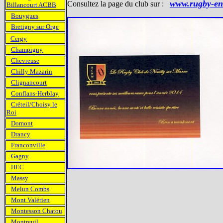
www.rugby-en
Consultez la page du club sur :
Billancourt ACBB
Bouygues
Bretigny sur Orge
Cergy
Champigny
Chevreuse
Chilly Mazarin
Clignancourt
Conflans-Herblay
Créteil/Choisy le
Roi
Domont
Drancy
Franconville
Gagny
HEC
Massy
Melun Combs
Mont Valérien
Montesson Chatou
Montreuil