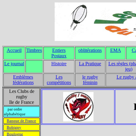
Accueil
Timbres
Entiers
oblitérations
EMA
Ca
Postaux
Le journal
Histoire
La Pratique
Les règles (ph
jeu)
Emblèmes
Les
le rugby
Le rugby 
fédérations
compétitions
féminin
Les Clubs de
rugby
Ile de France
par ordre
alphabétique
Banque de France
Bobigny
Boulogne