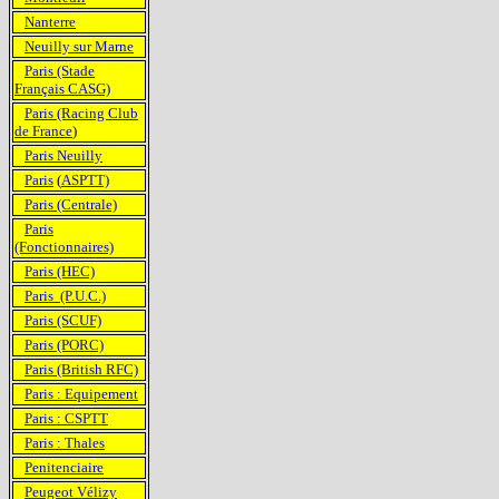
Nanterre
Neuilly sur Marne
Paris (Stade
Français CASG)
Paris (Racing Club
de France
)
Paris Neuilly
Paris
(
ASPTT)
Paris (Centrale)
Paris
(Fonctionnaires)
Paris (HEC)
Paris (P.U.C.)
Paris (SCUF)
Paris (PORC)
Paris (British RFC)
Paris : Equipement
Paris : CSPTT
Paris : Thales
Penitenciaire
Peugeot Vélizy