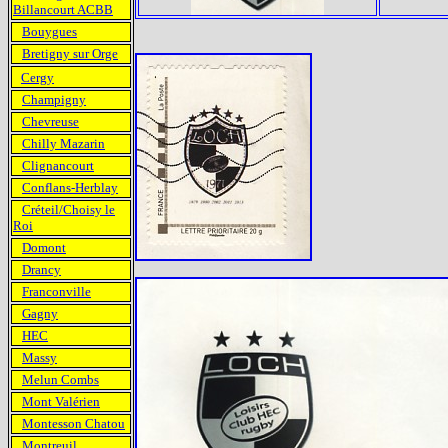
Billancourt ACBB
Bouygues
Bretigny sur Orge
Cergy
Champigny
Chevreuse
Chilly Mazarin
Clignancourt
Conflans-Herblay
Créteil/Choisy le
Roi
Domont
Drancy
Franconville
Gagny
HEC
Massy
Melun Combs
Mont Valérien
Montesson Chatou
Montreuil