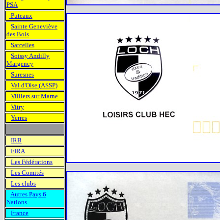
PSA
Puteaux
Sainte Geneviève
des Bois
Sarcelles
Soissy Andilly
Margency
Suresnes
Val d'Oise (ASSP)
Villiers sur Marne
Vitry
Yerres
IRB
FIRA
Les Fédérations
Les Comités
Les clubs
Autres Pays 6
Nations
France