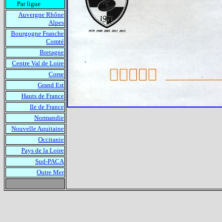
Par ligue
Auvergne Rhône
Alpes
Bourgogne Franche
Comté
Bretagne
Centre Val de Loire
Corse
Grand Est
Hauts de France
Ile de France
Normandie
Nouvelle Aquitaine
Occitanie
Pays de la Loire
Sud-PACA
Outre Mer