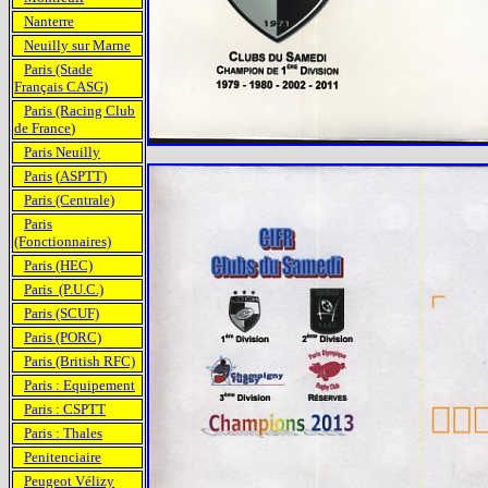
Nanterre
Neuilly sur Marne
Paris (Stade
Français CASG)
Paris (Racing Club
de France
)
Paris Neuilly
Paris
(
ASPTT)
Paris (Centrale)
Paris
(Fonctionnaires)
Paris (HEC)
Paris (P.U.C.)
Paris (SCUF)
Paris (PORC)
Paris (British RFC)
Paris : Equipement
Paris : CSPTT
Paris : Thales
Penitenciaire
Peugeot Vélizy