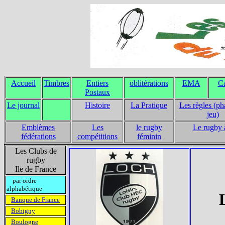
Accueil
Timbres
Entiers
oblitérations
EMA
Ca
Postaux
Le journal
Histoire
La Pratique
Les règles (ph
jeu)
Emblèmes
Les
le rugby
Le rugby 
fédérations
compétitions
féminin
Les Clubs de
rugby
Ile de France
par ordre
alphabétique
Banque de France
Bobigny
Boulogne