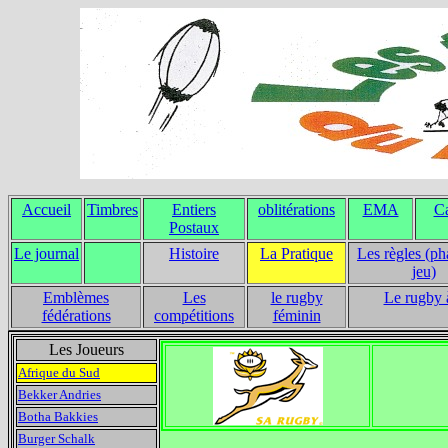
Accueil
Timbres
Entiers
oblitérations
EMA
Ca
Postaux
Le journal
Histoire
La Pratique
Les règles (ph
jeu)
Emblèmes
Les
le rugby
Le rugby 
fédérations
compétitions
féminin
Les Joueurs
Afrique du Sud
Bekker Andries
Botha Bakkies
Burger Schalk