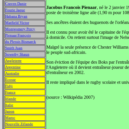
Craven Danie
Jacobus Francois Pienaar
, né le 2 janvier
Fourie Jaque
poste de troisième ligne aile (1,90 m pour 108
Habana Bryan
Ses ancêtres étaient des huguenots de l'orléana
Matfield Victor
Montgomery Percy
Il est connu pour avoir été le capitaine de 
Pienaar François
à domicile. On retient surtout l'image de Ne
du Plessis Bismarck
Malgré la seule présence de Chester Williams c
Smith Juan
le peuple sud-africain.
Sowerby Shaun
Angleterre
Son éviction de l'équipe des Boks par l'entra
Argentine
l'Angleterre où il devient entraîneur-joueur de
d'entraîneur en 2002.
Australie
Ecosse
Il reste impliqué dans le rugby scolaire et uni
Fidji
France
(source : Wilkipédia 2007)
Irlande
Italie
Japon
Maroc
Nouvelle Zélande