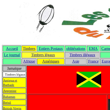
Accueil
Timbres
Entiers Postaux
oblitérations
EMA
Carne
Le journal
T
imbres légaux
Timbres illégaux
Afrique
Amériques
Asie
France
Euro
Jamaïque
Timbres légaux
Antigua et
Barbade
Argentine
Bahamas
Brésil
British Virgin