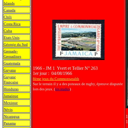
Islands
Canada
Chili
Costa Rica
Cuba
Etats Unis
Géorgie du Sud
Grenade-
Grenadines
Guatemala
1966 - JM 1 Yvert et Tellier N° 263
Guyana
1er jour : 04/08/1966
Guyane
8ème jeux du Commonwealth
Française
Sur le terrain il y a des poteaux de rugby, épreuve disputée
Honduras
lors des jeux. (
les stades
)
Jamaïque
Mexique
Névis
1
Nicaragua
1
Panama