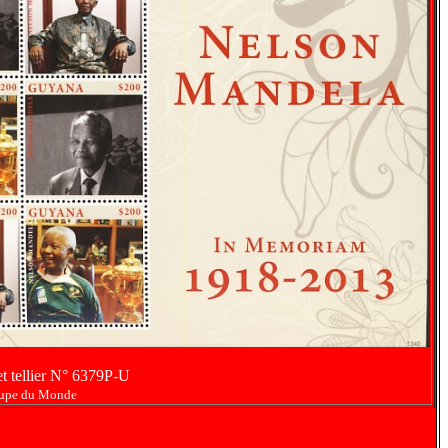
t tellier N° 6379P-U
oupe du Monde