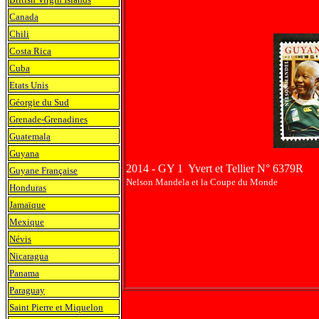
Canada
Chili
Costa Rica
Cuba
Etats Unis
Géorgie du Sud
Grenade-Grenadines
Guatemala
Guyana
2014 - GY 1 Yvert et Tellier N° 6379R
Guyane Française
Nelson Mandela et la Coupe du Monde
Honduras
Jamaïque
Mexique
Névis
Nicaragua
Panama
Paraguay
Saint Pierre et Miquelon