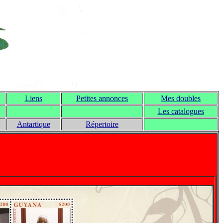
Liens
Petites annonces
Mes doubles
Les catalogues
Antartique
Répertoire