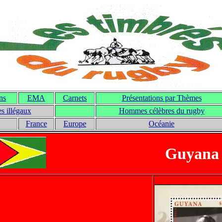
ons
EMA
Carnets
Présentations par Thèmes
s illégaux
Hommes célèbres du rugby
France
Europe
Océanie
Guyana