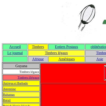
Accueil
Timbres
Entiers Postaux
oblitérati
Le journal
T
imbres légaux
Timbre
Afrique
Amériques
Asie
Guyana
Timbres légaux
Timbres illégaux
Antigua et Barbade
Argentine
Bahamas
Brésil
British Virgin Islands