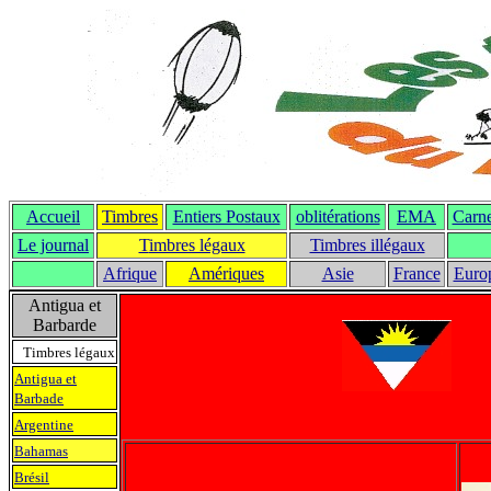
Accueil
Timbres
Entiers Postaux
oblitérations
EMA
Carne
Le journal
T
imbres légaux
Timbres illégaux
Afrique
Amériques
Asie
France
Euro
Antigua et
Barbarde
Timbres légaux
Antigua et
Barbade
Argentine
Bahamas
Brésil