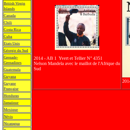
British Virgin
Islands
Canada
Chili
Costa Rica
Cuba
Etats Unis
Géorgie du Sud
Grenade-
2014 - AB 1 Yvert et Tellier N° 4351
Grenadines
Nelson Mandela avec le maillot de l'Afrique du
Sud
Guatemala
Guyana
2014
Guyane
Française
Honduras
Jamaïque
Mexique
Névis
Nicaragua