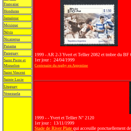
Française
Honduras
Jamaïque
Mexique
Névis
Nicaragua
Panama
Paraguay
1999 - AR 2-3 Yvert et Tellier 2082 et tmbre du BF
1er jour : 24/04/1999
Saint Pierre et
Miquelon
Centenaire du rugby en Argentine
Saint Vincent
Sainte Lucie
Uruguay
Venezuela
1999 - - Yvert et Tellier N° 2120
1er jour : 13/11/1999
Stade de River Plate
qui acceuille ponctuellement d