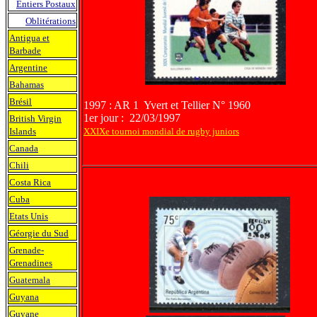
Entiers Postaux
Oblitérations
Antigua et
Barbade
Argentine
Bahamas
Brésil
1997 : AR 1 Yvert et Tellier N° 1960
1er jour : 22/03/1997
British Virgin
Islands
XXIXe tournoi mondial de rugby juniors
Canada
Chili
Costa Rica
Cuba
Etats Unis
Géorgie du Sud
Grenade-
Grenadines
Guatemala
Guyana
Guyane