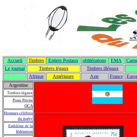
Accueil
Timbres
Entiers Postaux
oblitérations
EMA
Carne
Le journal
T
imbres légaux
Timbres illégaux
Afrique
Amériques
Asie
France
Euro
Argentine
Timbres légaux
Poste Privée
OCA
Hommes célébres
du rugby
Embléme de la
fédération