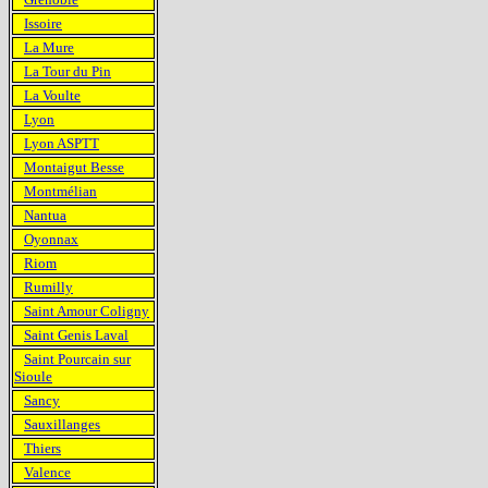
Issoire
La Mure
La Tour du Pin
La Voulte
Lyon
Lyon ASPTT
Montaigut Besse
Montmélian
Nantua
Oyonnax
Riom
Rumilly
Saint Amour Coligny
Saint Genis Laval
Saint Pourcain sur
Sioule
Sancy
Sauxillanges
Thiers
Valence