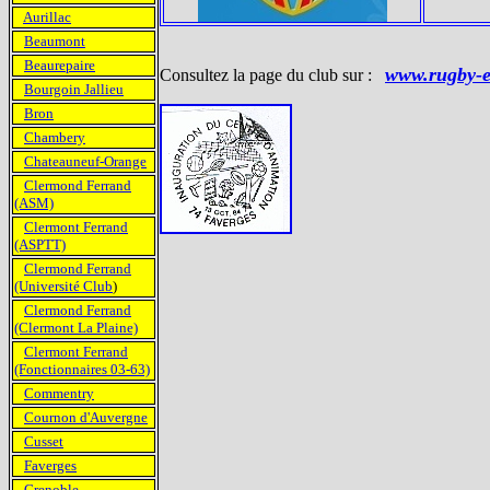
Aurillac
Beaumont
Beaurepaire
www.rugby-e
Consultez la page du club sur :
Bourgoin Jallieu
Bron
Chambery
Chateauneuf-Orange
Clermond Ferrand
(ASM)
Clermont Ferrand
(ASPTT)
Clermond Ferrand
(Université Club
)
Clermond Ferrand
(Clermont La Plaine)
Clermont Ferrand
(Fonctionnaires 03-63)
Commentry
Cournon d'Auvergne
Cusset
Faverges
Grenoble