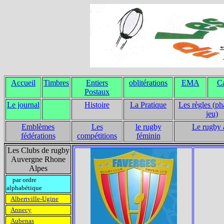
Accueil
Timbres
Entiers
oblitérations
EMA
Ca
Postaux
Le journal
Histoire
La Pratique
Les règles (ph
jeu)
Emblèmes
Les
le rugby
Le rugby 
fédérations
compétitions
féminin
Les Clubs de rugby
Auvergne Rhone
Alpes
par ordre
alphabétique
Albertville-Ugine
Annecy
Aubenas