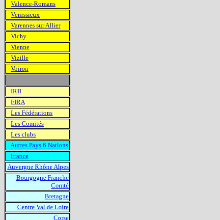
Valence-Romans
Venissieux
Varennes sur Allier
Vichy
Vienne
Vizille
Voiron
IRB
FIRA
Les Fédérations
Les Comités
Les clubs
Autres Pays 6 Nations
France
Auvergne Rhône Alpes
Bourgogne Franche
Comté
Bretagne
Centre Val de Loire
Corse