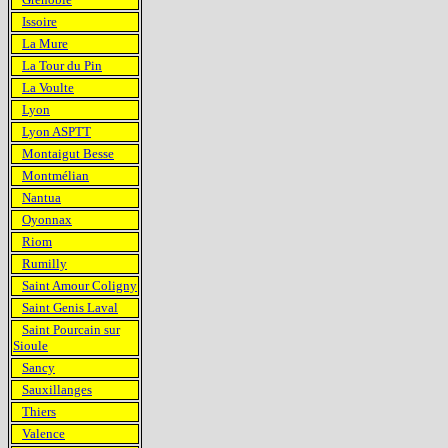
Issoire
La Mure
La Tour du Pin
La Voulte
Lyon
Lyon ASPTT
Montaigut Besse
Montmélian
Nantua
Oyonnax
Riom
Rumilly
Saint Amour Coligny
Saint Genis Laval
Saint Pourcain sur
Sioule
Sancy
Sauxillanges
Thiers
Valence