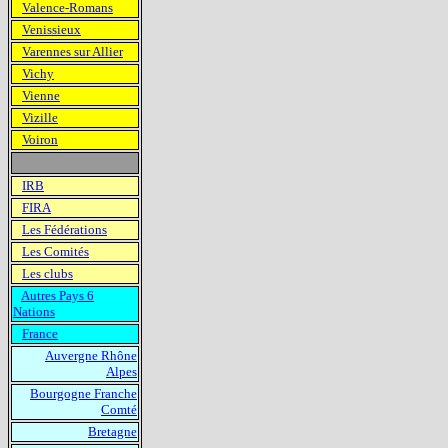
Valence-Romans
Venissieux
Varennes sur Allier
Vichy
Vienne
Vizille
Voiron
IRB
FIRA
Les Fédérations
Les Comités
Les clubs
Autres Pays 6
Nations
France
Auvergne Rhône
Alpes
Bourgogne Franche
Comté
Bretagne