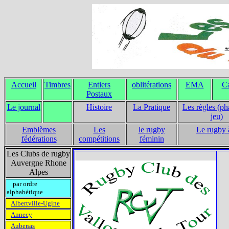
Accueil
Timbres
Entiers
oblitérations
EMA
Ca
Postaux
Le journal
Histoire
La Pratique
Les règles (ph
jeu)
Emblèmes
Les
le rugby
Le rugby 
fédérations
compétitions
féminin
Les Clubs de rugby
Auvergne Rhone
Alpes
par ordre
alphabétique
Albertville-Ugine
Annecy
Aubenas