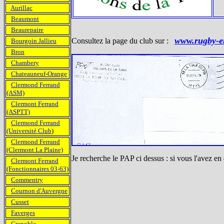
Aurillac
Beaumont
Beaurepaire
www.rugby-e
Consultez la page du club sur :
Bourgoin Jallieu
Bron
Chambery
Chateauneuf-Orange
Clermond Ferrand
(ASM)
Clermont Ferrand
(ASPTT)
Clermond Ferrand
(Université Club
)
Clermond Ferrand
(Clermont La Plaine)
Je recherche le PAP ci dessus : si vous l'avez en
Clermont Ferrand
(Fonctionnaires 03-63)
Commentry
Cournon d'Auvergne
Cusset
Faverges
Grenoble