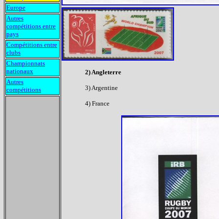
Europe
Autres
compétitions entre
pays
Compétitions entre
clubs
Championnats
nationaux
2) Angleterre
Autres
3) Argentine
compétitions
4) France