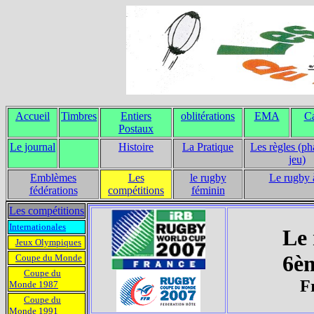
Accueil
Timbres
Entiers
oblitérations
EMA
Ca
Postaux
Le journal
Histoire
La Pratique
Les règles (ph
jeu)
Emblèmes
Les
le rugby
Le rugby 
fédérations
compétitions
féminin
Les compétitions
Internationales
Le 
Jeux Olympiques
6è
Coupe du Monde
Coupe du
F
Monde 1987
Coupe du
Monde 1991