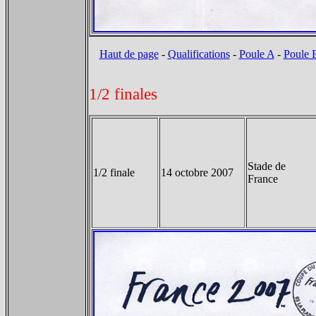
Haut de page
-
Qualifications
-
Poule A
-
Poule 
1/2 finales
Stade de
1/2 finale
14 octobre 2007
France