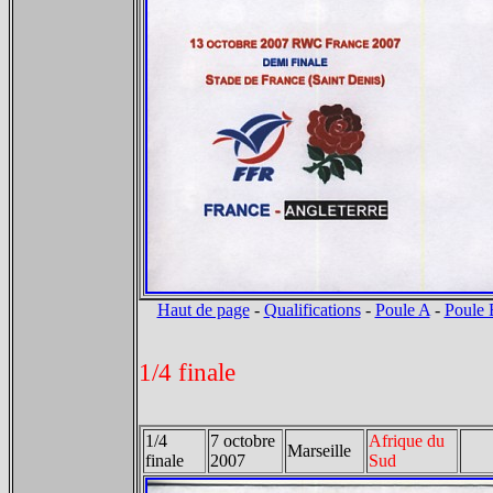
Haut de page
-
Qualifications
-
Poule A
-
Poule 
1/4 finale
1/4
7 octobre
Afrique du
Marseille
finale
2007
Sud