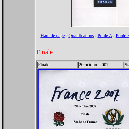
Haut de page
-
Qualifications
-
Poule A
-
Poule 
Finale
Finale
20 octobre 2007
St