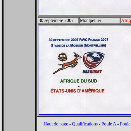
30 septembre 2007
Montpellier
Afri
Haut de page
-
Qualifications
-
Poule A
-
Poule