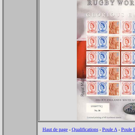
Haut de page
-
Qualifications
-
Poule A
-
Poule 