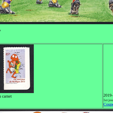
7
2019-
u carnet
1er jo
Coupe