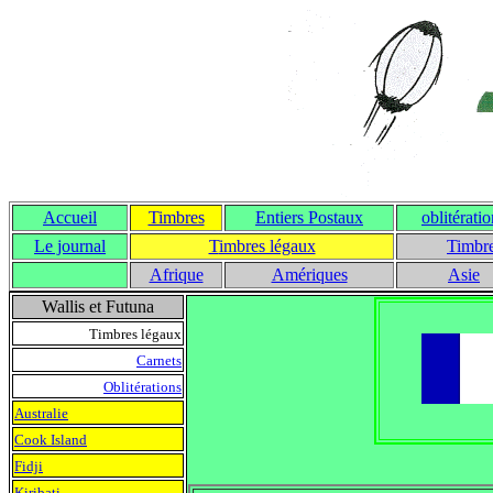
Accueil
Timbres
Entiers Postaux
oblitérati
Le journal
T
imbres légaux
Timbre
Afrique
Amériques
Asie
Wallis et Futuna
Timbres légaux
Carnets
Oblitérations
Australie
Cook Island
Fidji
Kiribati