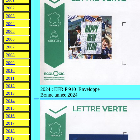
2001
2002
2003
2004
2005
2006
2007
2008
2009
2010
2011
2012
2024 : EFR P 910 Enveloppe
2013
Bonne année 2024
2014
2015
2016
2017
2018
2019