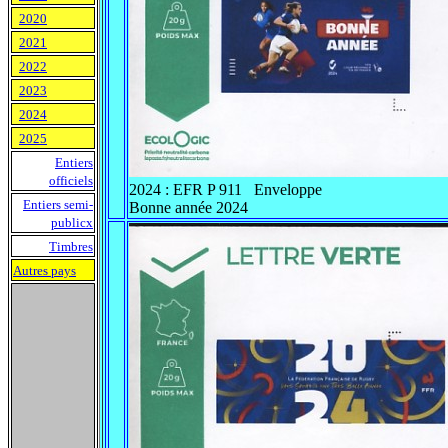
2020
2021
2022
2023
2024
2025
Entiers
officiels
2024 : EFR P 911 Enveloppe
Entiers semi-
Bonne année 2024
publicx
Timbres
Autres pays