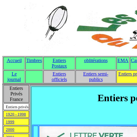
Accueil
Timbres
Entiers
oblitérations
EMA
Ca
Postaux
Le
Entiers
Entiers semi-
Entiers p
journal
officiels
publics
Entiers
Privés
Entiers p
France
Entiers privés
1920 - 1998
1999
2000