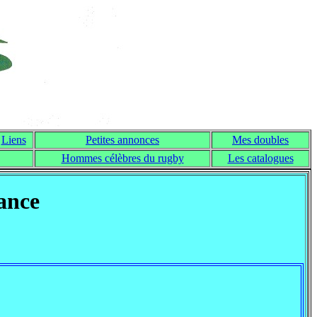
Liens
Petites annonces
Mes doubles
Hommes célèbres du rugby
Les catalogues
rance