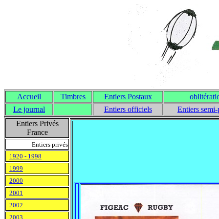
Accueil
Timbres
Entiers Postaux
oblitérati
Le journal
Entiers officiels
Entiers semi-
Entiers Privés
France
Entiers privés
1920 - 1998
1999
2000
2001
2002
2003