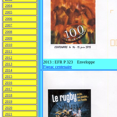
2004
2005
2006
2007
2008
2009
2010
2011
2012
2013 : EFR P 323 Enveloppe
2013
Figeac centenaire
2014
2015
2016
2017
2018
2019
2020
2021