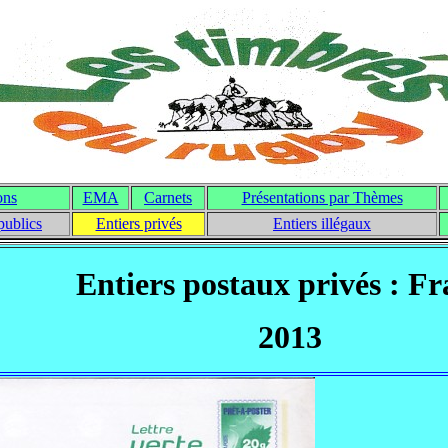
ons
EMA
Carnets
Présentations par Thèmes
publics
Entiers privés
Entiers illégaux
Entiers postaux privés : F
2013