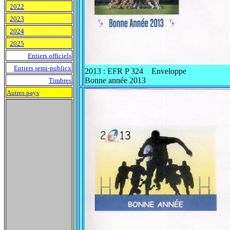
2022
2023
2024
2025
Entiers officiels
Entiers semi-publicx
2013 : EFR P 324 Enveloppe
Bonne année 2013
Timbres
Autres pays