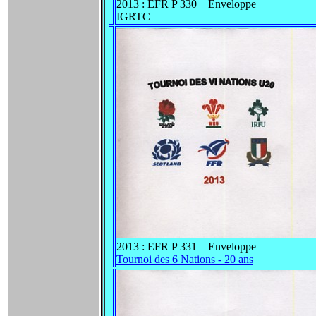
2013 : EFR P 330 Enveloppe
IGRTC
2013 : EFR P 331 Enveloppe
Tournoi des 6 Nations - 20 ans