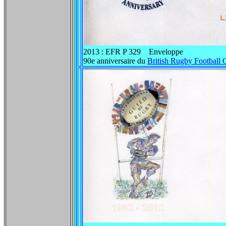
2013 : EFR P 329 Enveloppe
90e anniversaire du
British Rugby Football 