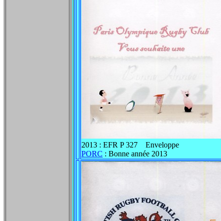
2013 : EFR P 327 Enveloppe
PORC
: Bonne année 2013