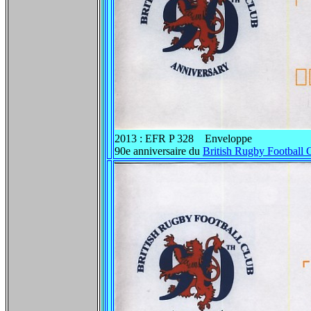
2013 : EFR P 328 Enveloppe
90e anniversaire du
British Rugby Football 