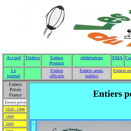
Accueil
Timbres
Entiers
oblitérations
EMA
Ca
Postaux
Le
Entiers
Entiers semi-
Entiers p
journal
officiels
publics
Entiers
Privés
Entiers p
France
Entiers privés
1920 - 1998
1999
2000
1