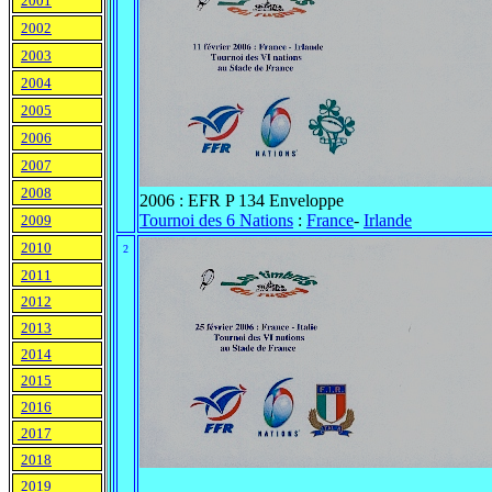
2001
2002
2003
2004
2005
2006
2007
2008
2006 : EFR P 134 Enveloppe
Tournoi des 6 Nations
:
France
-
Irlande
2009
2010
2
2011
2012
2013
2014
2015
2016
2017
2018
2019