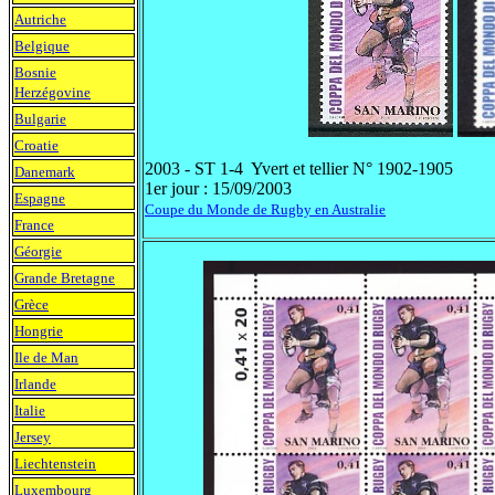
Autriche
Belgique
Bosnie
Herzégovine
Bulgarie
Croatie
2003 - ST 1-4 Yvert et tellier N° 1902-1905
Danemark
1er jour :
15/09/2003
Espagne
Coupe du Monde de Rugby en Australie
France
Géorgie
Grande Bretagne
Grèce
Hongrie
Ile de Man
Irlande
Italie
Jersey
Liechtenstein
Luxembourg