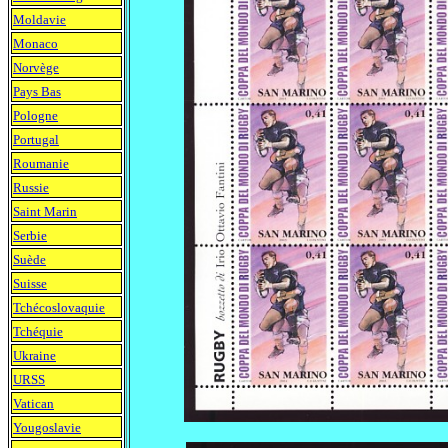
Moldavie
Monaco
Norvège
Pays Bas
Pologne
Portugal
Roumanie
Russie
Saint Marin
Serbie
Suède
Suisse
Tchécoslovaquie
Tchéquie
Ukraine
URSS
Vatican
Yougoslavie