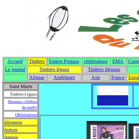
Accueil
Timbres
Entiers Postaux
oblitérations
EMA
Carne
Le journal
T
imbres légaux
Timbres illégaux
Afrique
Amériques
Asie
France
Euro
Saint Marin
Timbres Légaux
Hommes célébres
du rugby
Oblitérations
Allemagne
Andorre
Armenie