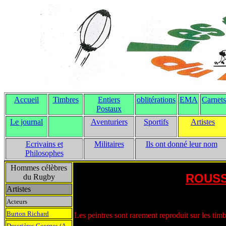
Accueil
Timbres
Entiers
oblitérations
EMA
Carnets
Postaux
Le journal
Aventuriers
Sportifs
Artistes
Ecrivains et
Militaires
Ils ont donné leur nom
Philosophes
Hommes célèbres
ROUSSE
du Rugby
Artistes
Acteurs
Burton Richard
Les peintres sont rarement reproduit sur les timb
Descrières Georges (A.