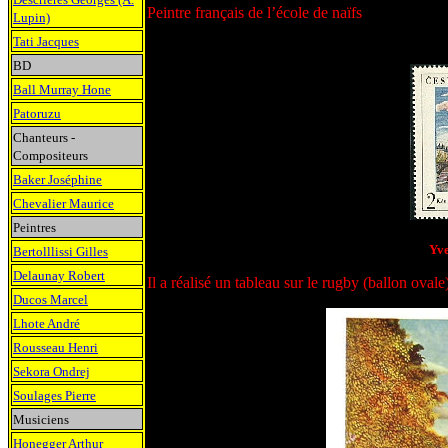
Peintre français de l’école de naïfs
Lupin)
Tati Jacques
BD
Ball Murray Hone
Patoruzu
Chanteurs -
Compositeurs
Baker Joséphine
Chevalier Maurice
Peintres
Yv
Bertolllissi Gilles
Delaunay Robert
Il a réalisé un tableau sur le rugby (ballon ovale
Ducos Marcel
Lhote André
Rousseau Henri
Sekora Ondrej
Soulages Pierre
Musiciens
Honegger Arthur