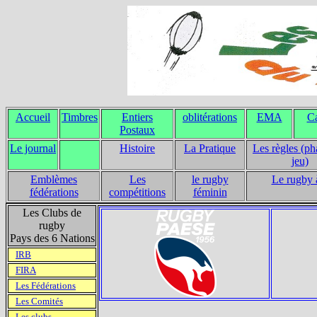
Accueil
Timbres
Entiers
oblitérations
EMA
Ca
Postaux
Le journal
Histoire
La Pratique
Les règles (ph
jeu)
Emblèmes
Les
le rugby
Le rugby 
fédérations
compétitions
féminin
Les Clubs de
rugby
Pays des 6 Nations
IRB
FIRA
Les Fédérations
Les Comités
Les clubs