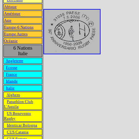
Afrique
Amérique
Asie
Europe-6 Nations
Europe Autres
Océanie
6 Nations
Italie
Angleterre
Ecosse
France
Irlande
Italie
Alghero
Panathlon Club
L'Aquila
US Benevento
Rugby
Identicar Bologna
CUS Catania
CUS Ferrara