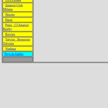
Amatori Club
Milano
Noceto
Paese
Prato : CI Amatori
Rugby
Rovigo
Trévise : Benneton
Trévisio
Viadana
Pays de Galles