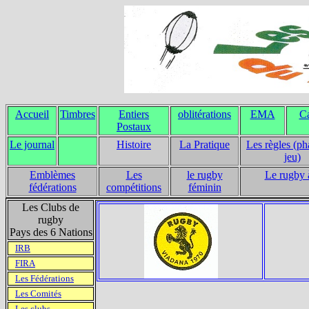
Accueil
Timbres
Entiers
oblitérations
EMA
Ca
Postaux
Le journal
Histoire
La Pratique
Les règles (ph
jeu)
Emblèmes
Les
le rugby
Le rugby 
fédérations
compétitions
féminin
Les Clubs de
rugby
Pays des 6 Nations
IRB
FIRA
Les Fédérations
Les Comités
Les clubs