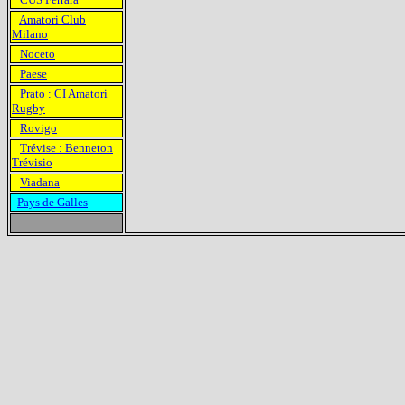
Amatori Club
Milano
Noceto
Paese
Prato : CI Amatori
Rugby
Rovigo
Trévise : Benneton
Trévisio
Viadana
Pays de Galles