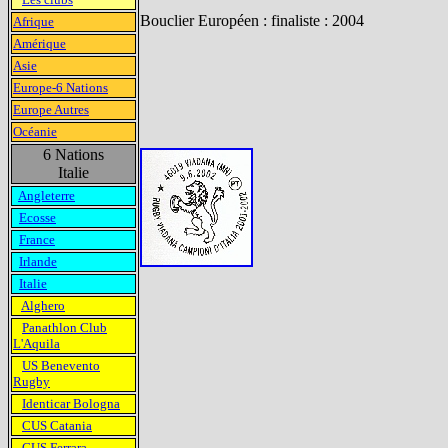
Bouclier Européen : finaliste : 2004
Afrique
Amérique
Asie
Europe-6 Nations
Europe Autres
Océanie
6 Nations
Italie
Angleterre
Ecosse
France
Irlande
Italie
Alghero
Panathlon Club
L'Aquila
US Benevento
Rugby
Identicar Bologna
CUS Catania
CUS Ferrara